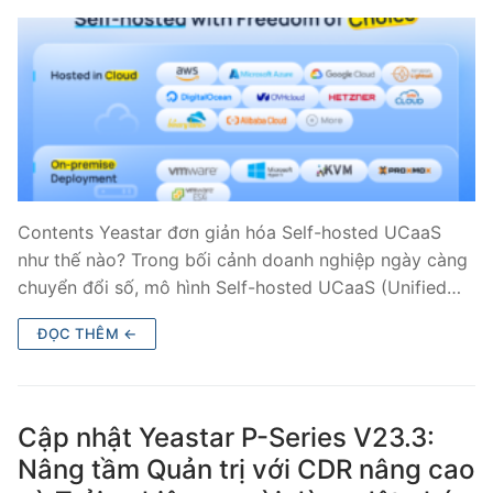
PRI VoIP Gateway TE100
PRI VoIP Gateway TE200
BRI VoIP Gateway
LIÊN HỆ
TIN TỨC
Contents Yeastar đơn giản hóa Self-hosted UCaaS
như thế nào? Trong bối cảnh doanh nghiệp ngày càng
HƯỚNG DẪN
chuyển đổi số, mô hình Self-hosted UCaaS (Unified…
ĐỌC THÊM ←
Cập nhật Yeastar P-Series V23.3:
Nâng tầm Quản trị với CDR nâng cao