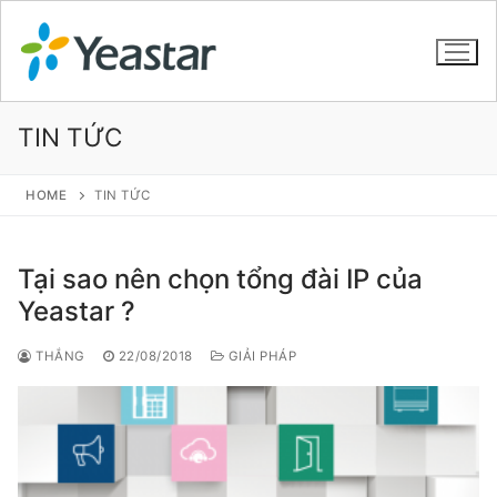
TIN TỨC
GIỚI THIỆU
HOME
TIN TỨC
SẢN PHẨM
Tại sao nên chọn tổng đài IP của
VOIP PBX FOR SME
Yeastar ?
Tổng đài VoIP Yeastar S412
THẮNG
22/08/2018
GIẢI PHÁP
Tổng đài VoIP Yeastar S20
Tổng đài VoIP Yeastar S50
Tổng đài VoIP Yeastar S100