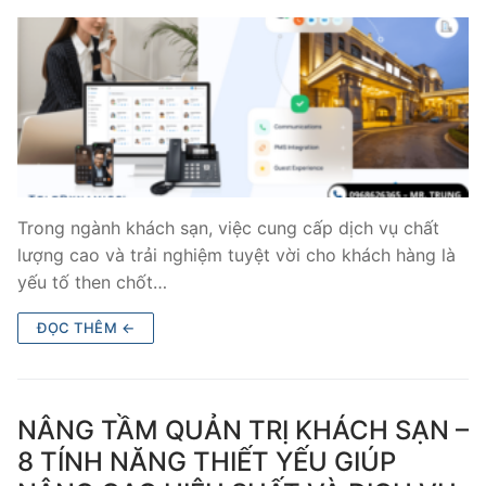
Tổng đài VoIP Yeastar S300
HOSTED PHONE SYSTEM
Tổng đài Yeastar Cloud
IPPBX FOR LARGE ENTERPRISES
Tổng đài Yeastar K2
Trong ngành khách sạn, việc cung cấp dịch vụ chất
lượng cao và trải nghiệm tuyệt vời cho khách hàng là
VOIP GATEWAY
yếu tố then chốt…
FXS VoIP Gateway
ĐỌC THÊM ←
FXO VoIP Gateway
VoIP GSM / 3G / 4G Gateways
NÂNG TẦM QUẢN TRỊ KHÁCH SẠN –
8 TÍNH NĂNG THIẾT YẾU GIÚP
E1 / T1 / PRI VoIP Gateway