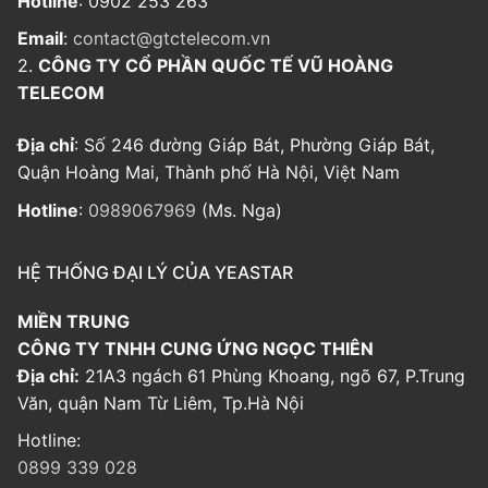
Hotline
: 0902 253 263
Email
:
contact@gtctelecom.vn
2.
CÔNG TY CỔ PHẦN QUỐC TẾ VŨ HOÀNG
TELECOM
Địa chỉ
: Số 246 đường Giáp Bát, Phường Giáp Bát,
Quận Hoàng Mai, Thành phố Hà Nội, Việt Nam
Hotline
:
0989067969
(Ms. Nga)
HỆ THỐNG ĐẠI LÝ CỦA YEASTAR
MIỀN TRUNG
CÔNG TY TNHH CUNG ỨNG NGỌC THIÊN
Địa chỉ:
21A3 ngách 61 Phùng Khoang, ngõ 67, P.Trung
Văn, quận Nam Từ Liêm, Tp.Hà Nội
Hotline:
0899 339 028