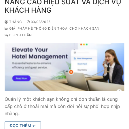
NÂNG CAO HIỆU SUẤT VÀ DỊCH VỤ
PRI VoIP Gateway TE100
KHÁCH HÀNG
PRI VoIP Gateway TE200
THẮNG
03/03/2025
GIẢI PHÁP HỆ THỐNG ĐIỆN THOẠI CHO KHÁCH SẠN
BRI VoIP Gateway
0 BÌNH LUẬN
LIÊN HỆ
TIN TỨC
HƯỚNG DẪN
Quản lý một khách sạn không chỉ đơn thuần là cung
cấp chỗ ở thoải mái mà còn đòi hỏi sự phối hợp nhịp
nhàng…
ĐỌC THÊM ←