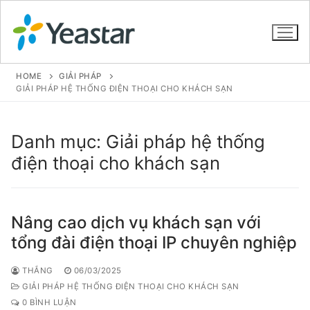
HOME
GIẢI PHÁP
GIẢI PHÁP HỆ THỐNG ĐIỆN THOẠI CHO KHÁCH SẠN
GIỚI THIỆU
Danh mục:
Giải pháp hệ thống
SẢN PHẨM
điện thoại cho khách sạn
VOIP PBX FOR SME
Tổng đài VoIP Yeastar S412
Nâng cao dịch vụ khách sạn với
tổng đài điện thoại IP chuyên nghiệp
Tổng đài VoIP Yeastar S20
THẮNG
06/03/2025
Tổng đài VoIP Yeastar S50
GIẢI PHÁP HỆ THỐNG ĐIỆN THOẠI CHO KHÁCH SẠN
Tổng đài VoIP Yeastar S100
0 BÌNH LUẬN