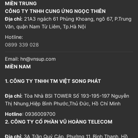
MIỀN TRUNG
CÔNG TY TNHH CUNG ỨNG NGỌC THIÊN
Địa chỉ:
21A3 ngách 61 Phùng Khoang, ngõ 67, P.Trung
Văn, quận Nam Từ Liêm, Tp.Hà Nội
Hotline:
0899 339 028
Email:
hn@vnsup.com
MIỀN NAM
1. CÔNG TY TNHH TM VIỆT SONG PHÁT
Địa chỉ:
Tòa Nhà BSI TOWER Số 193-195-197 Nguyễn
Thị Nhung,Hiệp Bình Phước,Thủ Đức, Hồ Chí Minh
Hotline
: 0936009700
2. CÔNG TY CỔ PHẦN VŨ HOÀNG TELECOM
Địa chỉ
: 3A Trần Quý Cáp, Phường 11, Bình Thạnh, Hồ