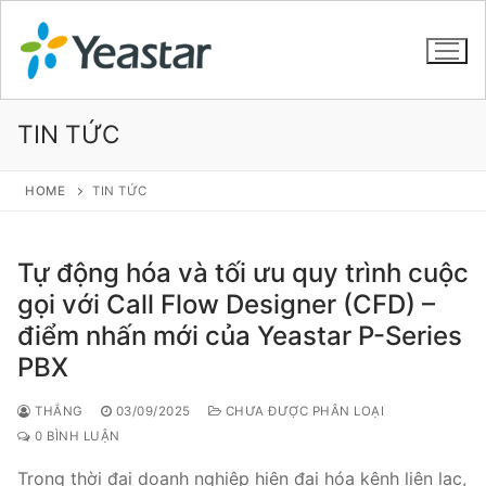
TIN TỨC
GIỚI THIỆU
HOME
TIN TỨC
SẢN PHẨM
Tự động hóa và tối ưu quy trình cuộc
VOIP PBX FOR SME
gọi với Call Flow Designer (CFD) –
điểm nhấn mới của Yeastar P-Series
Tổng đài VoIP Yeastar S412
PBX
Tổng đài VoIP Yeastar S20
THẮNG
03/09/2025
CHƯA ĐƯỢC PHÂN LOẠI
Tổng đài VoIP Yeastar S50
0 BÌNH LUẬN
Tổng đài VoIP Yeastar S100
Trong thời đại doanh nghiệp hiện đại hóa kênh liên lạc,