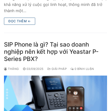
khả năng xử lý cuộc gọi linh hoạt, thông minh đã trở
Tổng đài VoIP Yeastar S300
thành một…
HOSTED PHONE SYSTEM
ĐỌC THÊM ←
Tổng đài Yeastar Cloud
IPPBX FOR LARGE ENTERPRISES
SIP Phone là gì? Tại sao doanh
nghiệp nên kết hợp với Yeastar P-
Tổng đài Yeastar K2
Series PBX?
VOIP GATEWAY
THẮNG
03/09/2025
GIẢI PHÁP
0 BÌNH LUẬN
FXS VoIP Gateway
FXO VoIP Gateway
VoIP GSM / 3G / 4G Gateways
E1 / T1 / PRI VoIP Gateway