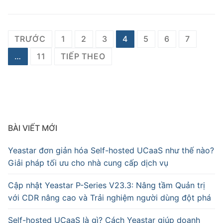
TRƯỚC
1
2
3
4
5
6
7
…
11
TIẾP THEO
BÀI VIẾT MỚI
Yeastar đơn giản hóa Self-hosted UCaaS như thế nào?
Giải pháp tối ưu cho nhà cung cấp dịch vụ
Cập nhật Yeastar P-Series V23.3: Nâng tầm Quản trị
với CDR nâng cao và Trải nghiệm người dùng đột phá
Self-hosted UCaaS là gì? Cách Yeastar giúp doanh