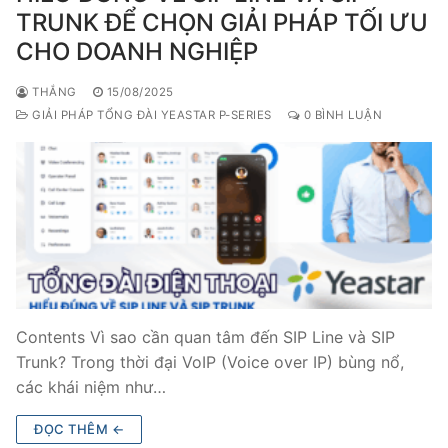
TRUNK ĐỂ CHỌN GIẢI PHÁP TỐI ƯU
CHO DOANH NGHIỆP
THẮNG
15/08/2025
GIẢI PHÁP TỔNG ĐÀI YEASTAR P-SERIES
0 BÌNH LUẬN
Contents Vì sao cần quan tâm đến SIP Line và SIP
Trunk? Trong thời đại VoIP (Voice over IP) bùng nổ,
các khái niệm như…
ĐỌC THÊM ←