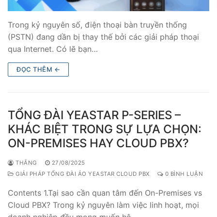
PRI VoIP Gateway TE100
Trong kỷ nguyên số, điện thoại bàn truyền thống
PRI VoIP Gateway TE200
(PSTN) đang dần bị thay thế bởi các giải pháp thoại
qua Internet. Có lẽ bạn…
BRI VoIP Gateway
ĐỌC THÊM ←
LIÊN HỆ
TIN TỨC
TỔNG ĐÀI YEASTAR P-SERIES –
HƯỚNG DẪN
KHÁC BIỆT TRONG SỰ LỰA CHỌN:
ON-PREMISES HAY CLOUD PBX?
THẮNG
27/08/2025
GIẢI PHÁP TỔNG ĐÀI ẢO YEASTAR CLOUD PBX
0 BÌNH LUẬN
Contents 1.Tại sao cần quan tâm đến On-Premises vs
Cloud PBX? Trong kỷ nguyên làm việc linh hoạt, mọi