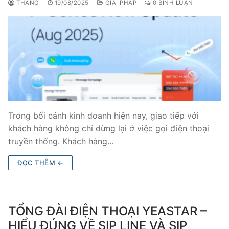
THẮNG
19/08/2025
GIẢI PHÁP
0 BÌNH LUẬN
Trong bối cảnh kinh doanh hiện nay, giao tiếp với
khách hàng không chỉ dừng lại ở việc gọi điện thoại
truyền thống. Khách hàng…
ĐỌC THÊM ←
TỔNG ĐÀI ĐIỆN THOẠI YEASTAR –
HIỂU ĐÚNG VỀ SIP LINE VÀ SIP