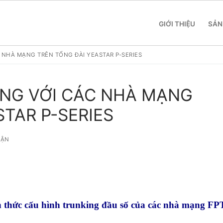
GIỚI THIỆU
SẢN
NHÀ MẠNG TRÊN TỔNG ĐÀI YEASTAR P-SERIES
NG VỚI CÁC NHÀ MẠNG
TAR P-SERIES
 SME
UẬN
 Yeastar S412
NE SYSTEM
 Yeastar S20
tar Cloud
RGE ENTERPRISES
 Yeastar S50
tar K2
Y
h thức cấu hình trunking đầu số của các nhà mạng FP
 Yeastar S100
eway