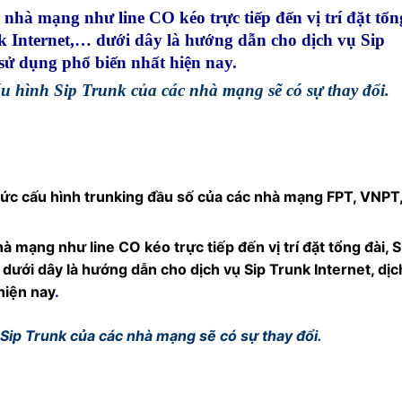
 nhà mạng như line CO kéo trực tiếp đến vị trí đặt tổn
 Yeastar S300
eway
 Internet,… dưới dây là hướng dẫn cho dịch vụ Sip
sử dụng phổ biến nhất hiện nay.
 / 4G Gateways
u hình Sip Trunk của các nhà mạng sẽ có sự thay đổi.
VoIP Gateway
way TE100
way
eway TE200
hức cấu hình trunking đầu số của các nhà mạng FPT, VNPT
à mạng như line CO kéo trực tiếp đến vị trí đặt tổng đài, S
dưới dây là hướng dẫn cho dịch vụ Sip Trunk Internet, dịc
hiện nay
.
 Sip Trunk của các nhà mạng sẽ có sự thay đổi.