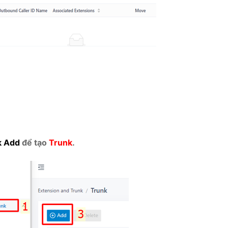
k Add
để tạo
Trunk
.