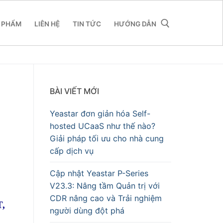
 PHẨM
LIÊN HỆ
TIN TỨC
HƯỚNG DẪN
BÀI VIẾT MỚI
Yeastar đơn giản hóa Self-
hosted UCaaS như thế nào?
Giải pháp tối ưu cho nhà cung
cấp dịch vụ
Cập nhật Yeastar P-Series
V23.3: Nâng tầm Quản trị với
CDR nâng cao và Trải nghiệm
T,
người dùng đột phá