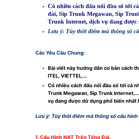
Có nhiều cách đấu nối đầu số tới cá
Tổng đài VoIP
FXO VoIP Gat
đài, Sip Trunk Megawan, Sip Trunk
Trunk Internet, dịch vụ đang được 
VoIP GSM / 3G
Lưu ý: Tùy thời điểm mà thông số cấ
E1 / T1 / PRI 
PRI VoIP Gate
BRI VoIP Gate
Các Yêu Cầu Chung:
PRI VoIP Gat
Bài viết này hướng dẫn cơ bản cách t
ITEL, VIETTEL,…
Có nhiều cách đấu nối đầu số tới cá nh
Trunk Megawan, Sip Trunk Internet,… 
vụ đang được dử dụng phổ biến nhất 
Lưu ý: Tùy thời điểm mà thông số cấu hình
1.
Cấu Hình NAT Trên Tổng Đài.