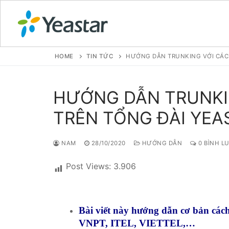
HOME
TIN TỨC
HƯỚNG DẪN TRUNKING VỚI CÁC 
GIỚI THIỆU
HƯỚNG DẪN TRUNKI
TRÊN TỔNG ĐÀI YEAS
SẢN PHẨM
VOIP PBX FOR
LIÊN HỆ
NAM
28/10/2020
HƯỚNG DẪN
0 BÌNH L
Tổng đài VoIP
TIN TỨC
HOSTED PHO
Post Views:
3.906
Tổng đài VoIP
HƯỚNG DẪN
Tổng đài Yeas
IPPBX FOR LA
Tổng đài VoIP
Tổng đài Yeas
VOIP GATEWA
Bài viết này hướng dẫn cơ bản các
VNPT, ITEL, VIETTEL,…
Tổng đài VoIP
FXS VoIP Gat