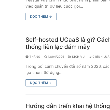
Yeastar vừa chính thức phát hành phiên bản 
việc quản trị dữ liệu cuộc gọi…
ĐỌC THÊM ←
Self-hosted UCaaS là gì? Các
thống liên lạc đám mây
THẮNG
13/04/2026
DỊCH VỤ
0 BÌNH LU
Trong bối cảnh chuyển đổi số năm 2026, các
lựa chọn: Sử dụng…
ĐỌC THÊM ←
Hướng dẫn triển khai hệ thống