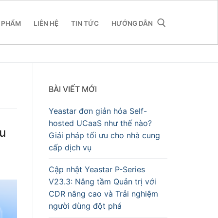
 PHẨM
LIÊN HỆ
TIN TỨC
HƯỚNG DẪN
BÀI VIẾT MỚI
Yeastar đơn giản hóa Self-
hosted UCaaS như thế nào?
ưu
Giải pháp tối ưu cho nhà cung
cấp dịch vụ
Cập nhật Yeastar P-Series
V23.3: Nâng tầm Quản trị với
CDR nâng cao và Trải nghiệm
người dùng đột phá