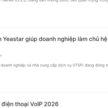
P-Series V23.3, mang đến những bước tiến quan trọng tron
h Yeastar giúp doanh nghiệp làm chủ hệ
ẬN
 doanh nghiệp và nhà cung cấp dịch vụ (ITSP) đang đứng t
 điện thoại VoIP 2026