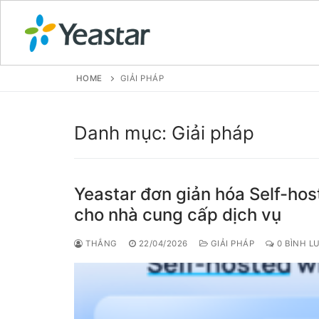
HOME
GIẢI PHÁP
GIỚI THIỆU
Danh mục:
Giải pháp
SẢN PHẨM
VOIP PBX FOR
Yeastar đơn giản hóa Self-hos
cho nhà cung cấp dịch vụ
Tổng đài VoIP
THẮNG
22/04/2026
GIẢI PHÁP
0 BÌNH L
Tổng đài VoIP
Tổng đài VoIP
Tổng đài VoIP