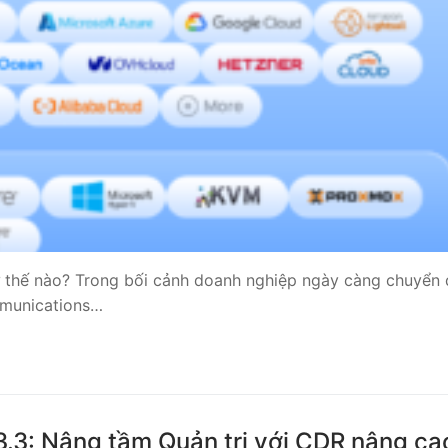
 Yeastar S300
NE SYSTEM
tar Cloud
RGE ENTERPRISES
tar K2
Y
 thế nào? Trong bối cảnh doanh nghiệp ngày càng chuyển 
eway
mmunications…
eway
 / 4G Gateways
VoIP Gateway
3.3: Nâng tầm Quản trị với CDR nâng ca