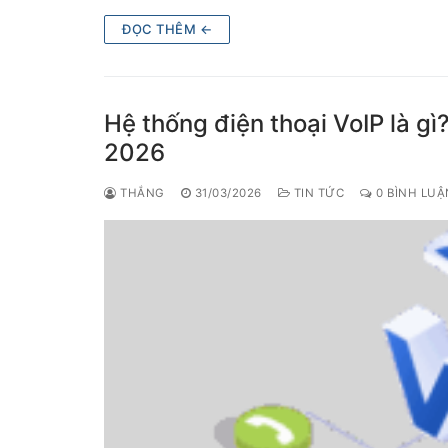
ĐỌC THÊM ←
Hệ thống điện thoại VoIP là g
2026
THẮNG
31/03/2026
TIN TỨC
0 BÌNH LUẬ