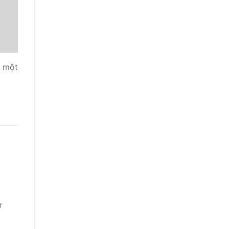
à một
ự