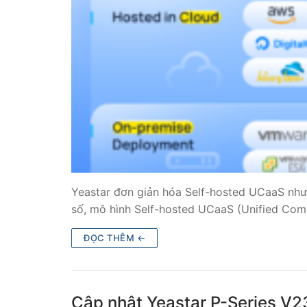
Tổng đài VoIP
HOSTED PHO
Tổng đài Yeas
IPPBX FOR LA
Tổng đài Yeas
VOIP GATEWA
Yeastar đơn giản hóa Self-hosted UCaaS như
FXS VoIP Gat
số, mô hình Self-hosted UCaaS (Unified Co
FXO VoIP Gat
ĐỌC THÊM ←
VoIP GSM / 3G
E1 / T1 / PRI 
Cập nhật Yeastar P-Series V2