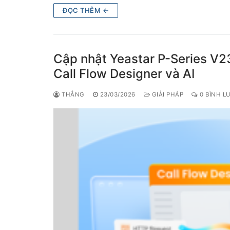
ĐỌC THÊM ←
Cập nhật Yeastar P-Series V2
Call Flow Designer và AI
THẮNG
23/03/2026
GIẢI PHÁP
0 BÌNH L