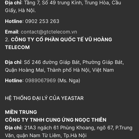
Địa chỉ
: Tầng 7, Số 49 trung Kính, Trung Hòa, Cầu
Giấy, Hà Nội.
Hotline
: 0902 253 263
Email
:
contact@gtctelecom.vn
2.
CÔNG TY CỔ PHẦN QUỐC TẾ VŨ HOÀNG
TELECOM
Địa chỉ
: Số 246 đường Giáp Bát, Phường Giáp Bát,
Quận Hoàng Mai, Thành phố Hà Nội, Việt Nam
Hotline
:
0989067969
(Ms. Nga)
HỆ THỐNG ĐẠI LÝ CỦA YEASTAR
MIỀN TRUNG
CÔNG TY TNHH CUNG ỨNG NGỌC THIÊN
Địa chỉ:
21A3 ngách 61 Phùng Khoang, ngõ 67, P.Trung
Văn, quận Nam Từ Liêm, Tp.Hà Nội