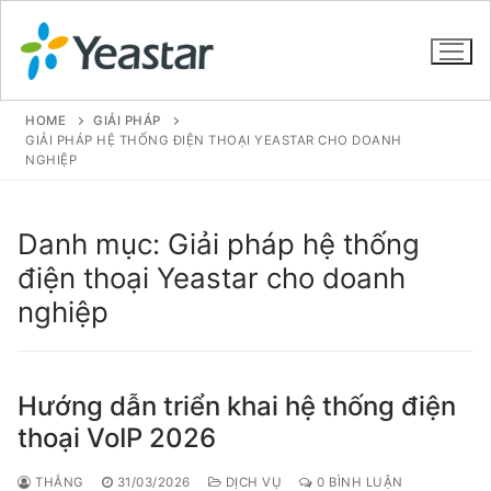
HOME
GIẢI PHÁP
GIẢI PHÁP HỆ THỐNG ĐIỆN THOẠI YEASTAR CHO DOANH
NGHIỆP
GIỚI THIỆU
Danh mục:
Giải pháp hệ thống
SẢN PHẨM
điện thoại Yeastar cho doanh
VOIP PBX FOR SME
LIÊN HỆ
nghiệp
Tổng đài VoIP Yeastar S412
TIN TỨC
HOSTED PHONE SYSTEM
Tổng đài VoIP Yeastar S20
HƯỚNG DẪN
Tổng đài Yeastar Cloud
IPPBX FOR LARGE ENTERPRISES
Hướng dẫn triển khai hệ thống điện
thoại VoIP 2026
Tổng đài VoIP Yeastar S50
Tổng đài Yeastar K2
VOIP GATEWAY
Tổng đài VoIP Yeastar S100
FXS VoIP Gateway
THẮNG
31/03/2026
DỊCH VỤ
0 BÌNH LUẬN