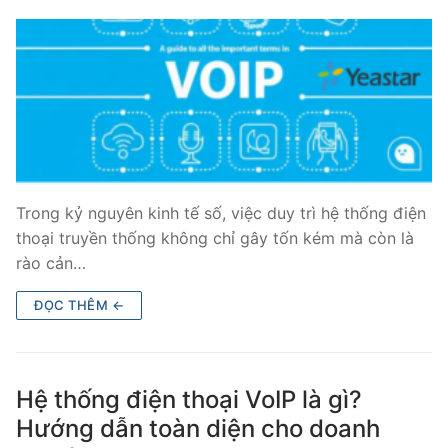
Tổng đài VoIP Yeastar S300
FXO VoIP Gateway
VoIP GSM / 3G / 4G Gateways
E1 / T1 / PRI VoIP Gateway
PRI VoIP Gateway TE100
BRI VoIP Gateway
PRI VoIP Gateway TE200
Trong kỷ nguyên kinh tế số, việc duy trì hệ thống điện
thoại truyền thống không chỉ gây tốn kém mà còn là
rào cản…
ĐỌC THÊM ←
Hệ thống điện thoại VoIP là gì?
Hướng dẫn toàn diện cho doanh