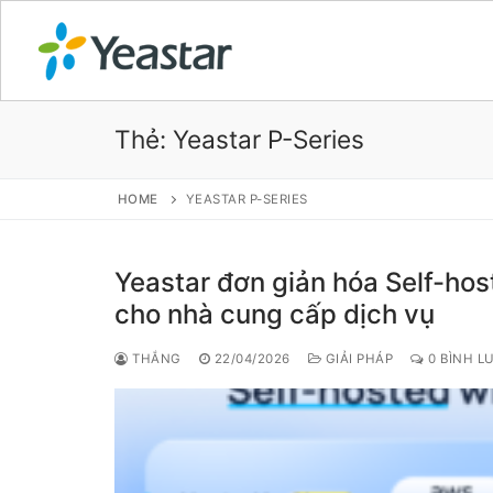
Thẻ:
Yeastar P-Series
GIỚI THIỆU
HOME
YEASTAR P-SERIES
SẢN PHẨM
Yeastar đơn giản hóa Self-hos
VOIP PBX FOR
cho nhà cung cấp dịch vụ
Tổng đài VoIP
THẮNG
22/04/2026
GIẢI PHÁP
0 BÌNH L
Tổng đài VoIP
Tổng đài VoIP
Tổng đài VoIP