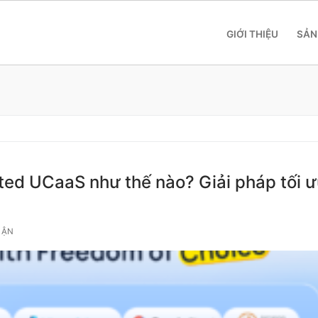
GIỚI THIỆU
SẢN
ted UCaaS như thế nào? Giải pháp tối 
 SME
 Yeastar S412
UẬN
 Yeastar S20
 Yeastar S50
 Yeastar S100