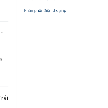
Phân phối điện thoại ip
-
nh
rải