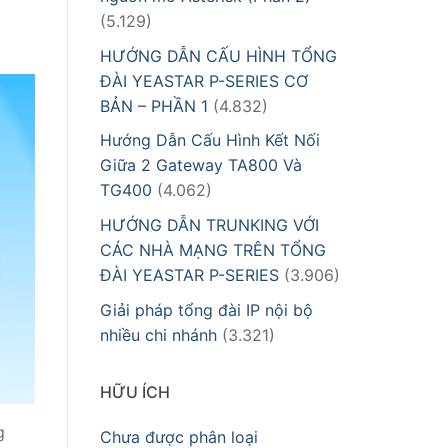
(5.129)
HƯỚNG DẪN CẤU HÌNH TỔNG
ĐÀI YEASTAR P-SERIES CƠ
BẢN – PHẦN 1
(4.832)
Hướng Dẫn Cấu Hình Kết Nối
Giữa 2 Gateway TA800 Và
TG400
(4.062)
HƯỚNG DẪN TRUNKING VỚI
CÁC NHÀ MẠNG TRÊN TỔNG
ĐÀI YEASTAR P-SERIES
(3.906)
Giải pháp tổng đài IP nội bộ
nhiều chi nhánh
(3.321)
HỮU ÍCH
g
Chưa được phân loại