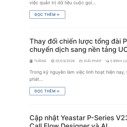
việc quản trị dữ liệu cuộc gọi…
ĐỌC THÊM ←
Thay đổi chiến lược tổng đài 
chuyển dịch sang nền tảng U
THẮNG
25/03/2026
GIẢI PHÁP
0 BÌNH L
Trong kỷ nguyên làm việc linh hoạt hiện nay, 
phát…
ĐỌC THÊM ←
Cập nhật Yeastar P-Series V2
Call Flow Designer và AI