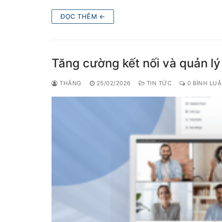
ĐỌC THÊM ←
Tăng cường kết nối và quản lý 
THẮNG
25/02/2026
TIN TỨC
0 BÌNH LU