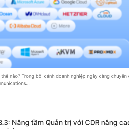
 Yeastar S300
NE SYSTEM
tar Cloud
RGE ENTERPRISES
tar K2
Y
 thế nào? Trong bối cảnh doanh nghiệp ngày càng chuyển 
mmunications…
eway
eway
 / 4G Gateways
3.3: Nâng tầm Quản trị với CDR nâng ca
VoIP Gateway