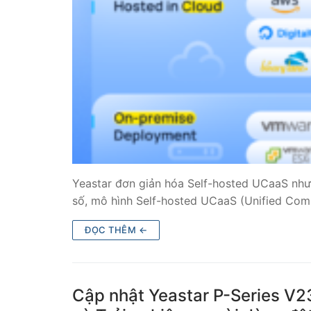
Tổng đài VoIP
HOSTED PHO
Tổng đài Yeas
IPPBX FOR LA
Tổng đài Yeas
VOIP GATEWA
Yeastar đơn giản hóa Self-hosted UCaaS như
số, mô hình Self-hosted UCaaS (Unified Co
FXS VoIP Gat
ĐỌC THÊM ←
FXO VoIP Gat
VoIP GSM / 3G
Cập nhật Yeastar P-Series V2
E1 / T1 / PRI 