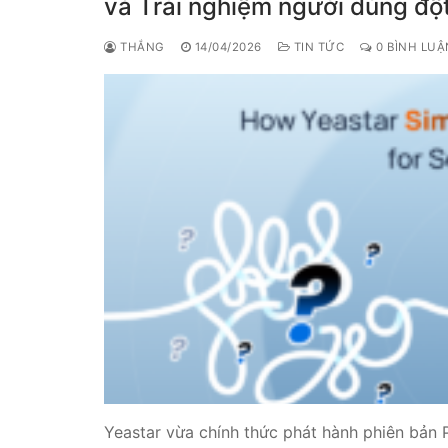
và Trải nghiệm người dùng độ
PRI VoIP Gate
THẮNG
14/04/2026
TIN TỨC
0 BÌNH LUẬ
PRI VoIP Gat
BRI VoIP Gate
LIÊN HỆ
TIN TỨC
HƯỚNG DẪN
Yeastar vừa chính thức phát hành phiên bản 