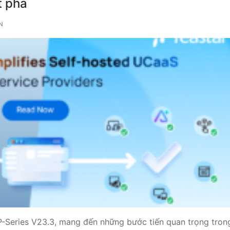
t phá
way TE100
N
eway TE200
way
P-Series V23.3, mang đến những bước tiến quan trọng tron