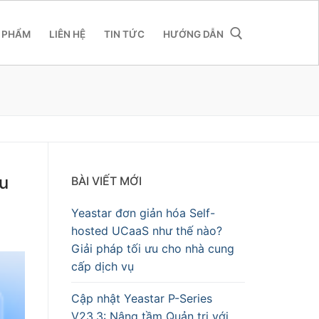
 PHẨM
LIÊN HỆ
TIN TỨC
HƯỚNG DẪN
ưu
BÀI VIẾT MỚI
Yeastar đơn giản hóa Self-
hosted UCaaS như thế nào?
Giải pháp tối ưu cho nhà cung
cấp dịch vụ
Cập nhật Yeastar P-Series
V23.3: Nâng tầm Quản trị với