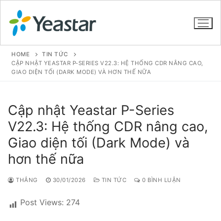
HOME
TIN TỨC
CẬP NHẬT YEASTAR P-SERIES V22.3: HỆ THỐNG CDR NÂNG CAO,
GIAO DIỆN TỐI (DARK MODE) VÀ HƠN THẾ NỮA
GIỚI THIỆU
Cập nhật Yeastar P-Series
SẢN PHẨM
V22.3: Hệ thống CDR nâng cao,
VOIP PBX FOR SME
Giao diện tối (Dark Mode) và
Tổng đài VoIP Yeastar S412
hơn thế nữa
Tổng đài VoIP Yeastar S20
THẮNG
30/01/2026
TIN TỨC
0 BÌNH LUẬN
Tổng đài VoIP Yeastar S50
Post Views:
274
Tổng đài VoIP Yeastar S100