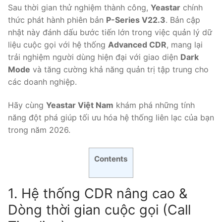
Sau thời gian thử nghiệm thành công,
Yeastar
chính
Tổng đài VoIP Yeastar S300
thức phát hành phiên bản
P-Series V22.3
. Bản cập
nhật này đánh dấu bước tiến lớn trong việc quản lý dữ
HOSTED PHONE SYSTEM
liệu cuộc gọi với hệ thống
Advanced CDR
, mang lại
trải nghiệm người dùng hiện đại với giao diện
Dark
Tổng đài Yeastar Cloud
Mode
và tăng cường khả năng quản trị tập trung cho
các doanh nghiệp.
IPPBX FOR LARGE ENTERPRISES
Tổng đài Yeastar K2
Hãy cùng
Yeastar Việt Nam
khám phá những tính
năng đột phá giúp tối ưu hóa hệ thống liên lạc của bạn
VOIP GATEWAY
trong năm 2026.
FXS VoIP Gateway
Contents
FXO VoIP Gateway
VoIP GSM / 3G / 4G Gateways
1. Hệ thống CDR nâng cao &
Dòng thời gian cuộc gọi (Call
E1 / T1 / PRI VoIP Gateway