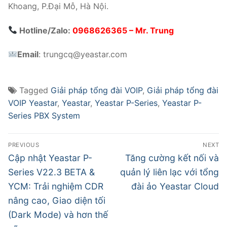
Khoang, P.Đại Mỗ, Hà Nội.
Hotline/Zalo:
0968626365
– Mr. Trung
Email
:
trungcq@yeastar.com
Tagged
Giải pháp tổng đài VOIP
,
Giải pháp tổng đài
VOIP Yeastar
,
Yeastar
,
Yeastar P-Series
,
Yeastar P-
Series PBX System
PREVIOUS
NEXT
Cập nhật Yeastar P-
Tăng cường kết nối và
Series V22.3 BETA &
quản lý liên lạc với tổng
YCM: Trải nghiệm CDR
đài ảo Yeastar Cloud
nâng cao, Giao diện tối
(Dark Mode) và hơn thế