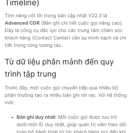
Timeline)
PRI VoIP Gateway TE100
Tính năng cốt lõi trong bản cập nhật V22.3 là
PRI VoIP Gateway TE200
Advanced CDR
(Bản ghi chi tiết cuộc gọi nâng cao).
Đây là công cụ đắc lực cho các trung tâm chăm sóc
BRI VoIP Gateway
khách hàng (Contact Center) cần sự minh bạch và chi
tiết trong từng tương tác.
LIÊN HỆ
TIN TỨC
Từ dữ liệu phân mảnh đến quy
HƯỚNG DẪN
trình tập trung
Trước đây, một cuộc gọi chuyển tiếp qua nhiều bộ
phận thường tạo ra nhiều bản ghi rời rạc. Với hệ thống
mới:
Bản ghi duy nhất:
Mỗi cuộc gọi được lưu trữ
dưới một ID duy nhất, giúp quản trị viên theo dõi
toàn bộ hành trình từ lúc khách hàng gọi đến khi