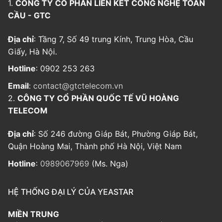
1.
CÔNG TY CỔ PHẦN LIÊN KẾT CÔNG NGHỆ TOÀN
CẦU - GTC
Địa chỉ
: Tầng 7, Số 49 trung Kính, Trung Hòa, Cầu
Giấy, Hà Nội.
Hotline
: 0902 253 263
Email
:
contact@gtctelecom.vn
2.
CÔNG TY CỔ PHẦN QUỐC TẾ VŨ HOÀNG
TELECOM
Địa chỉ
: Số 246 đường Giáp Bát, Phường Giáp Bát,
Quận Hoàng Mai, Thành phố Hà Nội, Việt Nam
Hotline
:
0989067969
(Ms. Nga)
HỆ THỐNG ĐẠI LÝ CỦA YEASTAR
MIỀN TRUNG