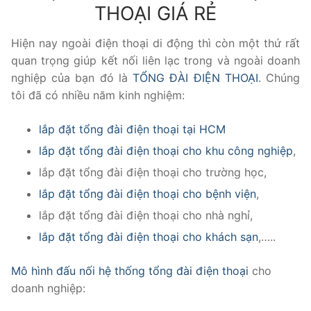
THOẠI GIÁ RẺ
Tổng đài VoIP Yeastar S300
Hiện nay ngoài điện thoại di động thì còn một thứ rất
HOSTED PHONE SYSTEM
quan trọng giúp kết nối liên lạc trong và ngoài doanh
nghiệp của bạn đó là
TỔNG ĐÀI ĐIỆN THOẠI
. Chúng
Tổng đài Yeastar Cloud
tôi đã có nhiều năm kinh nghiệm:
IPPBX FOR LARGE ENTERPRISES
lắp đặt tổng đài điện thoại tại HCM
Tổng đài Yeastar K2
lắp đặt tổng đài điện thoại cho khu công nghiệp
,
lắp đặt tổng đài điện thoại cho trường học,
VOIP GATEWAY
lắp đặt tổng đài điện thoại cho bệnh viện
,
FXS VoIP Gateway
lắp đặt tổng đài điện thoại cho nhà nghỉ,
FXO VoIP Gateway
lắp đặt tổng đài điện thoại cho khách sạn
,…..
VoIP GSM / 3G / 4G Gateways
Mô hình đấu nối hệ thống tổng đài điện thoại
cho
doanh nghiệp:
E1 / T1 / PRI VoIP Gateway