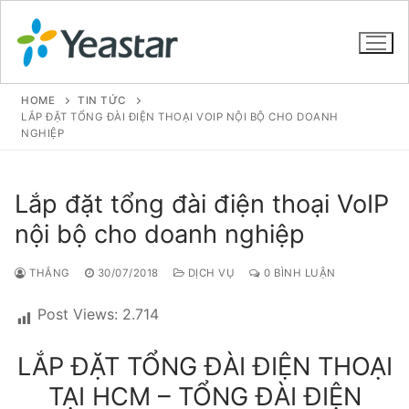
HOME
TIN TỨC
LẮP ĐẶT TỔNG ĐÀI ĐIỆN THOẠI VOIP NỘI BỘ CHO DOANH
NGHIỆP
GIỚI THIỆU
Lắp đặt tổng đài điện thoại VoIP
SẢN PHẨM
nội bộ cho doanh nghiệp
VOIP PBX FOR SME
THẮNG
30/07/2018
DỊCH VỤ
0 BÌNH LUẬN
Tổng đài VoIP Yeastar S412
Post Views:
2.714
Tổng đài VoIP Yeastar S20
LẮP ĐẶT TỔNG ĐÀI ĐIỆN THOẠI
Tổng đài VoIP Yeastar S50
TẠI HCM – TỔNG ĐÀI ĐIỆN
Tổng đài VoIP Yeastar S100