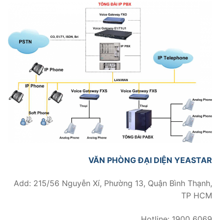
PRI VoIP Gateway TE100
PRI VoIP Gateway TE200
BRI VoIP Gateway
LIÊN HỆ
TIN TỨC
HƯỚNG DẪN
VĂN PHÒNG ĐẠI DIỆN YEASTAR
Add: 215/56 Nguyễn Xí, Phường 13, Quận Bình Thạnh,
TP HCM
Hotline: 1900 6069