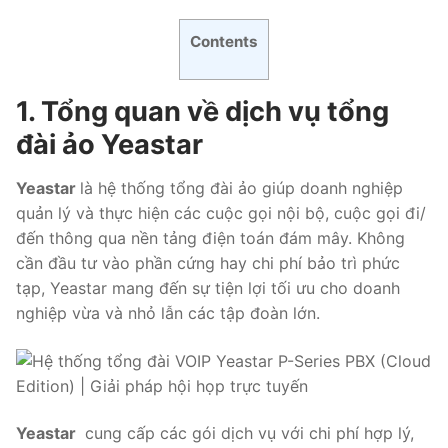
PRI VoIP Gateway TE100
Contents
PRI VoIP Gateway TE200
1. Tổng quan về dịch vụ tổng
BRI VoIP Gateway
đài ảo Yeastar
LIÊN HỆ
Yeastar
là hệ thống tổng đài ảo giúp doanh nghiệp
TIN TỨC
quản lý và thực hiện các cuộc gọi nội bộ, cuộc gọi đi/
đến thông qua nền tảng điện toán đám mây. Không
HƯỚNG DẪN
cần đầu tư vào phần cứng hay chi phí bảo trì phức
tạp, Yeastar mang đến sự tiện lợi tối ưu cho doanh
nghiệp vừa và nhỏ lẫn các tập đoàn lớn.
Yeastar
cung cấp các gói dịch vụ với chi phí hợp lý,