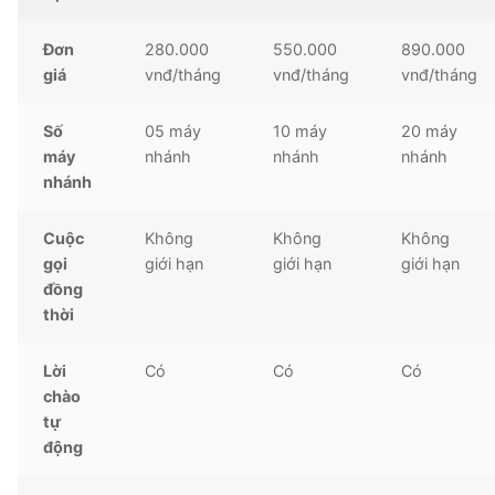
Đơn
280.000
550.000
890.000
giá
vnđ/tháng
vnđ/tháng
vnđ/tháng
Số
05 máy
10 máy
20 máy
máy
nhánh
nhánh
nhánh
nhánh
Cuộc
Không
Không
Không
gọi
giới hạn
giới hạn
giới hạn
đồng
thời
Lời
Có
Có
Có
chào
tự
động