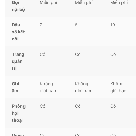
Gọi
Miễn phí
Miễn phí
Miễn phí
nội bộ
Đầu
2
5
10
số kết
nối
Trang
Có
Có
Có
quản
trị
Ghi
Không
Không
Không
âm
giới hạn
giới hạn
giới hạn
Phòng
Có
Có
Có
họi
thoại
Voice
Có
Có
Có