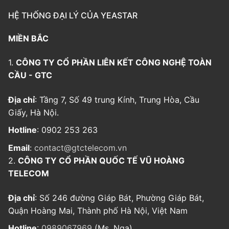
HỆ THỐNG ĐẠI LÝ CỦA YEASTAR
MIỀN BẮC
1.
CÔNG TY CỔ PHẦN LIÊN KẾT CÔNG NGHỆ TOÀN
CẦU - GTC
Địa chỉ
: Tầng 7, Số 49 trung Kính, Trung Hòa, Cầu
Giấy, Hà Nội.
Hotline
: 0902 253 263
Email
:
contact@gtctelecom.vn
2.
CÔNG TY CỔ PHẦN QUỐC TẾ VŨ HOÀNG
TELECOM
Địa chỉ
: Số 246 đường Giáp Bát, Phường Giáp Bát,
Quận Hoàng Mai, Thành phố Hà Nội, Việt Nam
Hotline
:
0989067969
(Ms. Nga)