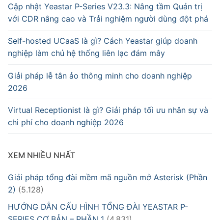
Cập nhật Yeastar P-Series V23.3: Nâng tầm Quản trị
với CDR nâng cao và Trải nghiệm người dùng đột phá
Self-hosted UCaaS là gì? Cách Yeastar giúp doanh
nghiệp làm chủ hệ thống liên lạc đám mây
Giải pháp lễ tân ảo thông minh cho doanh nghiệp
2026
Virtual Receptionist là gì? Giải pháp tối ưu nhân sự và
chi phí cho doanh nghiệp 2026
XEM NHIỀU NHẤT
Giải pháp tổng đài mềm mã nguồn mở Asterisk (Phần
2)
(5.128)
HƯỚNG DẪN CẤU HÌNH TỔNG ĐÀI YEASTAR P-
SERIES CƠ BẢN – PHẦN 1
(4.831)