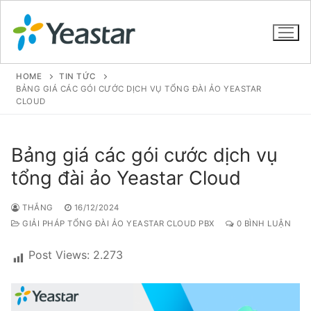
HOME
TIN TỨC
BẢNG GIÁ CÁC GÓI CƯỚC DỊCH VỤ TỔNG ĐÀI ẢO YEASTAR
CLOUD
GIỚI THIỆU
Bảng giá các gói cước dịch vụ
SẢN PHẨM
tổng đài ảo Yeastar Cloud
VOIP PBX FOR SME
THẮNG
16/12/2024
Tổng đài VoIP Yeastar S412
GIẢI PHÁP TỔNG ĐÀI ẢO YEASTAR CLOUD PBX
0 BÌNH LUẬN
Tổng đài VoIP Yeastar S20
Post Views:
2.273
Tổng đài VoIP Yeastar S50
Tổng đài VoIP Yeastar S100