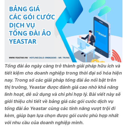
Tổng đài VoIP Yeastar S300
HOSTED PHONE SYSTEM
Tổng đài Yeastar Cloud
IPPBX FOR LARGE ENTERPRISES
Tổng đài Yeastar K2
Tổng đài ảo ngày càng trở thành giải pháp hữu ích và
VOIP GATEWAY
tiết kiệm cho doanh nghiệp trong thời đại số hóa hiện
nay. Trong số các giải pháp tổng đài ảo nổi bật trên
FXS VoIP Gateway
thị trường, Yeastar được đánh giá cao nhờ khả năng
linh hoạt, dễ sử dụng và chi phí hợp lý. Bài viết này sẽ
FXO VoIP Gateway
giới thiệu chi tiết về bảng giá các gói cước dịch vụ
tổng đài ảo Yeastar cùng các tính năng vượt trội đi
VoIP GSM / 3G / 4G Gateways
kèm, giúp bạn lựa chọn được gói cước phù hợp nhất
E1 / T1 / PRI VoIP Gateway
với nhu cầu của doanh nghiệp mình.