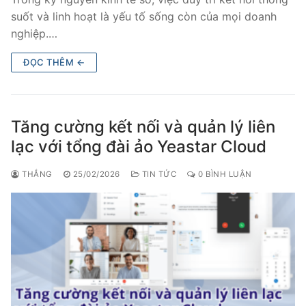
PRI VoIP Gateway TE100
suốt và linh hoạt là yếu tố sống còn của mọi doanh
nghiệp.…
PRI VoIP Gateway TE200
ĐỌC THÊM ←
BRI VoIP Gateway
LIÊN HỆ
Tăng cường kết nối và quản lý liên
TIN TỨC
lạc với tổng đài ảo Yeastar Cloud
HƯỚNG DẪN
THẮNG
25/02/2026
TIN TỨC
0 BÌNH LUẬN