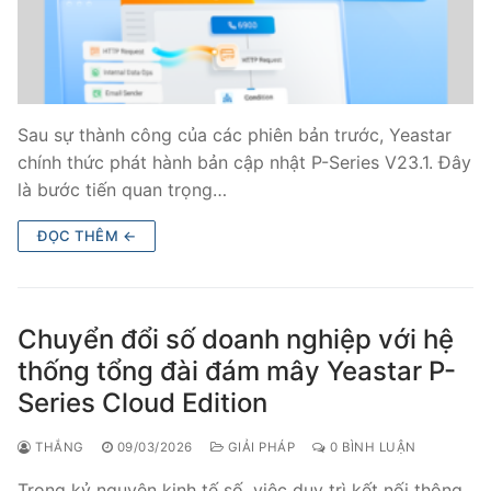
Tổng đài VoIP Yeastar S300
HOSTED PHONE SYSTEM
Tổng đài Yeastar Cloud
Sau sự thành công của các phiên bản trước, Yeastar
chính thức phát hành bản cập nhật P-Series V23.1. Đây
IPPBX FOR LARGE ENTERPRISES
là bước tiến quan trọng…
Tổng đài Yeastar K2
ĐỌC THÊM ←
VOIP GATEWAY
FXS VoIP Gateway
Chuyển đổi số doanh nghiệp với hệ
thống tổng đài đám mây Yeastar P-
FXO VoIP Gateway
Series Cloud Edition
VoIP GSM / 3G / 4G Gateways
THẮNG
09/03/2026
GIẢI PHÁP
0 BÌNH LUẬN
E1 / T1 / PRI VoIP Gateway
Trong kỷ nguyên kinh tế số, việc duy trì kết nối thông