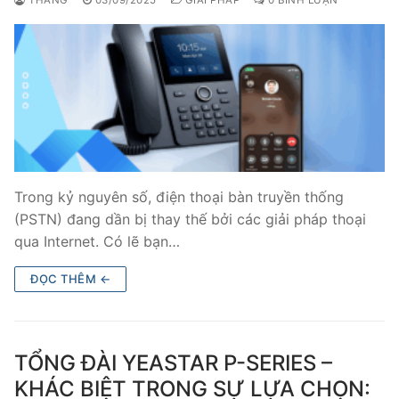
THẮNG
03/09/2025
GIẢI PHÁP
0 BÌNH LUẬN
Trong kỷ nguyên số, điện thoại bàn truyền thống
(PSTN) đang dần bị thay thế bởi các giải pháp thoại
qua Internet. Có lẽ bạn…
ĐỌC THÊM ←
TỔNG ĐÀI YEASTAR P-SERIES –
KHÁC BIỆT TRONG SỰ LỰA CHỌN: