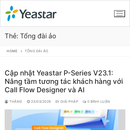
Thẻ:
Tổng đài ảo
GIỚI THIỆU
HOME
TỔNG ĐÀI ẢO
SẢN PHẨM
Cập nhật Yeastar P-Series V23.1:
VOIP PBX FOR SME
Nâng tầm tương tác khách hàng với
Call Flow Designer và AI
Tổng đài VoIP Yeastar S412
Tổng đài VoIP Yeastar S20
THẮNG
23/03/2026
GIẢI PHÁP
0 BÌNH LUẬN
Tổng đài VoIP Yeastar S50
Tổng đài VoIP Yeastar S100