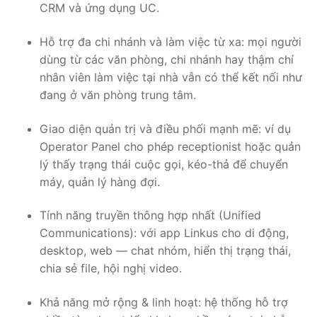
CRM và ứng dụng UC.
PRI VoIP Gateway TE100
Hỗ trợ đa chi nhánh và làm việc từ xa: mọi người
PRI VoIP Gateway TE200
dùng từ các văn phòng, chi nhánh hay thậm chí
nhân viên làm việc tại nhà vẫn có thể kết nối như
BRI VoIP Gateway
đang ở văn phòng trung tâm.
LIÊN HỆ
Giao diện quản trị và điều phối mạnh mẽ: ví dụ
TIN TỨC
Operator Panel cho phép receptionist hoặc quản
lý thấy trạng thái cuộc gọi, kéo-thả để chuyển
HƯỚNG DẪN
máy, quản lý hàng đợi.
Tính năng truyền thông hợp nhất (Unified
Communications): với app Linkus cho di động,
desktop, web — chat nhóm, hiển thị trạng thái,
chia sẻ file, hội nghị video.
Khả năng mở rộng & linh hoạt: hệ thống hỗ trợ