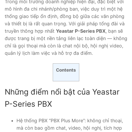
Trong môi trường doanh nghiệp hiện đại, đặc biệt với
mô hình đa chi nhánh/phòng ban, việc duy trì một hệ
Tổng đài VoIP Yeastar S300
thống giao tiếp ổn định, đồng bộ giữa các văn phòng
HOSTED PHONE SYSTEM
và thiết bị là rất quan trọng. Với giải pháp tổng đài và
truyền thông hợp nhất
Yeastar P-Series PBX
, bạn sẽ
Tổng đài Yeastar Cloud
được trang bị một nền tảng liên lạc toàn diện — không
chỉ là gọi thoại mà còn là chat nội bộ, hội nghị video,
IPPBX FOR LARGE ENTERPRISES
quản lý lịch làm việc và hỗ trợ đa điểm.
Tổng đài Yeastar K2
Contents
VOIP GATEWAY
FXS VoIP Gateway
Những điểm nổi bật của Yeastar
FXO VoIP Gateway
P-Series PBX
VoIP GSM / 3G / 4G Gateways
Hệ thống PBX “PBX Plus More”: không chỉ thoại,
E1 / T1 / PRI VoIP Gateway
mà còn bao gồm chat, video, hội nghị, tích hợp