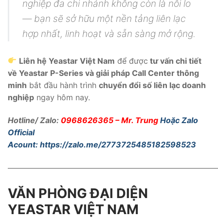
nghiệp đa chi nhánh không còn là nỗi lo
— bạn sẽ sở hữu một nền tảng liên lạc
hợp nhất, linh hoạt và sẵn sàng mở rộng.
Liên hệ Yeastar Việt Nam
để được
tư vấn chi tiết
về Yeastar P-Series và giải pháp Call Center thông
minh
bắt đầu hành trình
chuyển đổi số liên lạc doanh
nghiệp
ngay hôm nay.
Hotline/ Zalo:
0968626365
– Mr. Trung
Hoặc Zalo
Official
Acount:
https://zalo.me/2773725485182598523
———————————————————————————
VĂN PHÒNG ĐẠI DIỆN
YEASTAR VIỆT NAM