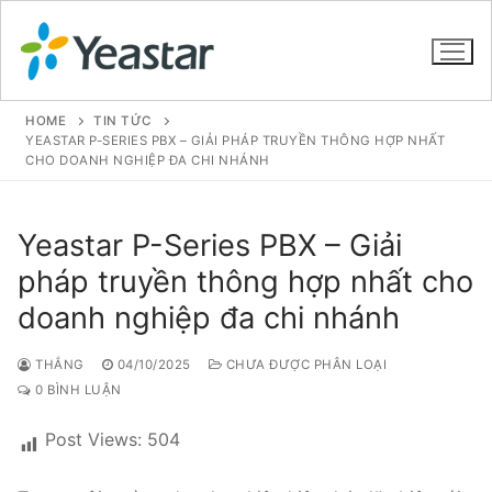
HOME
TIN TỨC
YEASTAR P-SERIES PBX – GIẢI PHÁP TRUYỀN THÔNG HỢP NHẤT
CHO DOANH NGHIỆP ĐA CHI NHÁNH
GIỚI THIỆU
Yeastar P-Series PBX – Giải
SẢN PHẨM
pháp truyền thông hợp nhất cho
VOIP PBX FOR SME
doanh nghiệp đa chi nhánh
Tổng đài VoIP Yeastar S412
THẮNG
04/10/2025
CHƯA ĐƯỢC PHÂN LOẠI
Tổng đài VoIP Yeastar S20
0 BÌNH LUẬN
Tổng đài VoIP Yeastar S50
Post Views:
504
Tổng đài VoIP Yeastar S100