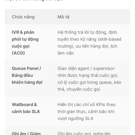
Chức năng
Mô tả
IVR & phân
Hệ thống trả lời tự động, định
phối tự động
tuyến theo kỹ năng (skill-based
cuộc gọi
routing), ưu tiên hàng đợi, lịch
(ACD)
làm việc
Queue Panel /
Giao diện agent / supervisor
Bảng điều
nhìn được trạng thái cuộc gọi,
khiển hàng đợi
xử lý cuộc gọi trong queue, kéo
thả, chuyển cuộc gọi
Wallboard &
Hiển thị các chỉ số KPIs theo
cảnh báo SLA
thời gian thực, cảnh báo khi
vượt ngưỡng SLA
Ghi âm / Giám
Ghi âm cuộc gọi, nghe lén