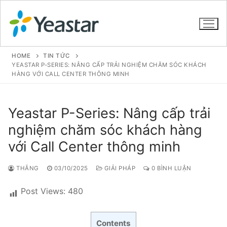
HOME
TIN TỨC
YEASTAR P-SERIES: NÂNG CẤP TRẢI NGHIỆM CHĂM SÓC KHÁCH
HÀNG VỚI CALL CENTER THÔNG MINH
GIỚI THIỆU
Yeastar P-Series: Nâng cấp trải
SẢN PHẨM
nghiệm chăm sóc khách hàng
VOIP PBX FOR SME
với Call Center thông minh
Tổng đài VoIP Yeastar S412
THẮNG
03/10/2025
GIẢI PHÁP
0 BÌNH LUẬN
Tổng đài VoIP Yeastar S20
Post Views:
480
Tổng đài VoIP Yeastar S50
Tổng đài VoIP Yeastar S100
Contents