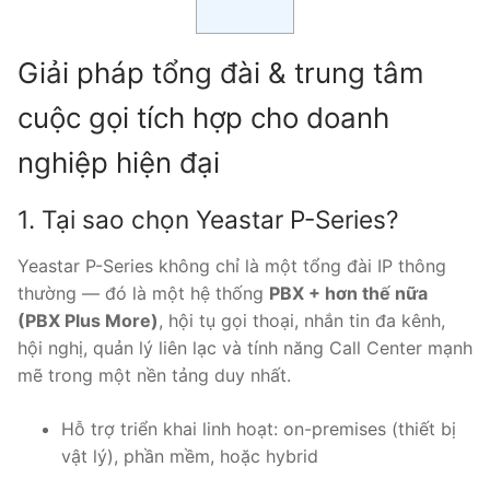
Tổng đài VoIP Yeastar S300
Giải pháp tổng đài & trung tâm
HOSTED PHONE SYSTEM
cuộc gọi tích hợp cho doanh
Tổng đài Yeastar Cloud
nghiệp hiện đại
IPPBX FOR LARGE ENTERPRISES
1. Tại sao chọn Yeastar P-Series?
Tổng đài Yeastar K2
Yeastar P-Series không chỉ là một tổng đài IP thông
VOIP GATEWAY
thường — đó là một hệ thống
PBX + hơn thế nữa
(PBX Plus More)
, hội tụ gọi thoại, nhắn tin đa kênh,
FXS VoIP Gateway
hội nghị, quản lý liên lạc và tính năng Call Center mạnh
FXO VoIP Gateway
mẽ trong một nền tảng duy nhất.
VoIP GSM / 3G / 4G Gateways
Hỗ trợ triển khai linh hoạt: on-premises (thiết bị
vật lý), phần mềm, hoặc hybrid
E1 / T1 / PRI VoIP Gateway