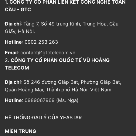
1.
CÔNG TY CỔ PHẦN LIÊN KẾT CÔNG NGHỆ TOÀN
CẦU - GTC
Địa chỉ
: Tầng 7, Số 49 trung Kính, Trung Hòa, Cầu
Giấy, Hà Nội.
Hotline
: 0902 253 263
Email
:
contact@gtctelecom.vn
2.
CÔNG TY CỔ PHẦN QUỐC TẾ VŨ HOÀNG
TELECOM
Địa chỉ
: Số 246 đường Giáp Bát, Phường Giáp Bát,
Quận Hoàng Mai, Thành phố Hà Nội, Việt Nam
Hotline
:
0989067969
(Ms. Nga)
HỆ THỐNG ĐẠI LÝ CỦA YEASTAR
MIỀN TRUNG