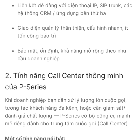
Liên kết dễ dàng với điện thoại IP, SIP trunk, các
PRI VoIP Gateway TE100
hệ thống CRM / ứng dụng bên thứ ba
PRI VoIP Gateway TE200
Giao diện quản lý thân thiện, cấu hình nhanh, ít
BRI VoIP Gateway
tốn công bảo trì
LIÊN HỆ
Bảo mật, ổn định, khả năng mở rộng theo nhu
cầu doanh nghiệp
TIN TỨC
2. Tính năng Call Center thông minh
HƯỚNG DẪN
của P-Series
Khi doanh nghiệp bạn cần xử lý lượng lớn cuộc gọi,
tương tác khách hàng đa kênh, hoặc cần giám sát/
đánh giá chất lượng — P-Series có bộ công cụ mạnh
mẽ riêng dành cho trung tâm cuộc gọi (Call Center).
Một số tính năng nổi bật: