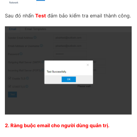
PRI VoIP Gateway TE100
Sau đó nhấn
Test
đảm bảo kiểm tra email thành công.
PRI VoIP Gateway TE200
BRI VoIP Gateway
LIÊN HỆ
TIN TỨC
HƯỚNG DẪN
2. Ràng buộc email cho người dùng quản trị.