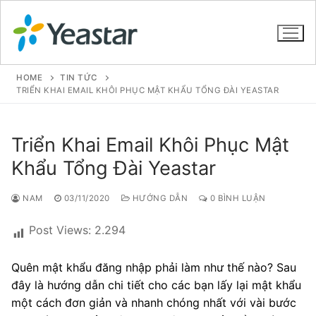
HOME
TIN TỨC
TRIỂN KHAI EMAIL KHÔI PHỤC MẬT KHẨU TỔNG ĐÀI YEASTAR
GIỚI THIỆU
Triển Khai Email Khôi Phục Mật
SẢN PHẨM
Khẩu Tổng Đài Yeastar
VOIP PBX FOR SME
NAM
03/11/2020
HƯỚNG DẪN
0 BÌNH LUẬN
Tổng đài VoIP Yeastar S412
Post Views:
2.294
Tổng đài VoIP Yeastar S20
Quên mật khẩu đăng nhập phải làm như thế nào? Sau
Tổng đài VoIP Yeastar S50
đây là hướng dẫn chi tiết cho các bạn lấy lại mật khẩu
một cách đơn giản và nhanh chóng nhất với vài bước
Tổng đài VoIP Yeastar S100