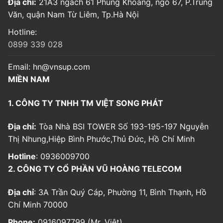
Địa chỉ:
21A3 ngách 61 Phùng Khoang, ngõ 67, P.Trung
Văn, quận Nam Từ Liêm, Tp.Hà Nội
Hotline:
0899 339 028
Email:
hn@vnsup.com
MIỀN NAM
1. CÔNG TY TNHH TM VIỆT SONG PHÁT
Địa chỉ:
Tòa Nhà BSI TOWER Số 193-195-197 Nguyễn
Thị Nhung,Hiệp Bình Phước,Thủ Đức, Hồ Chí Minh
Hotline
: 0936009700
2. CÔNG TY CỔ PHẦN VŨ HOÀNG TELECOM
Địa chỉ
: 3A Trần Quý Cáp, Phường 11, Bình Thạnh, Hồ
Chí Minh 70000
Phone:
0916097799 (Mr. Việt)