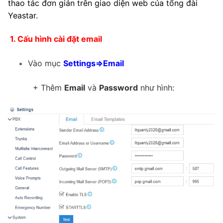
thao tác đơn giản trên giao diện web của tổng đài
Yeastar.
Tổng đài VoIP Yeastar S300
HOSTED PHONE SYSTEM
1. Cấu hình cài đặt email
Tổng đài Yeastar Cloud
Vào mục
Settings=>Email
IPPBX FOR LARGE ENTERPRISES
+ Thêm
Email
và
Password
như hình:
Tổng đài Yeastar K2
VOIP GATEWAY
FXS VoIP Gateway
FXO VoIP Gateway
VoIP GSM / 3G / 4G Gateways
E1 / T1 / PRI VoIP Gateway