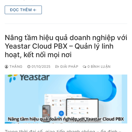
Tổng đài VoIP Yeastar S300
ĐỌC THÊM ←
HOSTED PHONE SYSTEM
Tổng đài Yeastar Cloud
Nâng tầm hiệu quả doanh nghiệp với
Yeastar Cloud PBX – Quản lý linh
IPPBX FOR LARGE ENTERPRISES
hoạt, kết nối mọi nơi
Tổng đài Yeastar K2
THẮNG
01/10/2025
GIẢI PHÁP
0 BÌNH LUẬN
VOIP GATEWAY
FXS VoIP Gateway
FXO VoIP Gateway
VoIP GSM / 3G / 4G Gateways
E1 / T1 / PRI VoIP Gateway
Trong thời đại số, giao tiếp nhanh chóng – ổn định –