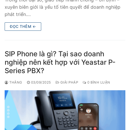
PRI VoIP Gateway TE100
xuyên biên giới là yếu tố tiên quyết để doanh nghiệp
phát triển.…
PRI VoIP Gateway TE200
ĐỌC THÊM ←
BRI VoIP Gateway
LIÊN HỆ
SIP Phone là gì? Tại sao doanh
TIN TỨC
nghiệp nên kết hợp với Yeastar P-
Series PBX?
HƯỚNG DẪN
THẮNG
03/09/2025
GIẢI PHÁP
0 BÌNH LUẬN