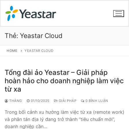
Thẻ:
Yeastar Cloud
GIỚI THIỆU
HOME
YEASTAR CLOUD
SẢN PHẨM
Tổng đài ảo Yeastar – Giải pháp
VOIP PBX FOR SME
hoàn hảo cho doanh nghiệp làm việc
từ xa
Tổng đài VoIP Yeastar S412
Tổng đài VoIP Yeastar S20
THẮNG
01/10/2025
GIẢI PHÁP
0 BÌNH LUẬN
Trong bối cảnh xu hướng làm việc từ xa (remote work)
Tổng đài VoIP Yeastar S50
và phân tán địa lý đang trở thành “tiêu chuẩn mới”,
Tổng đài VoIP Yeastar S100
doanh nghiệp cần…