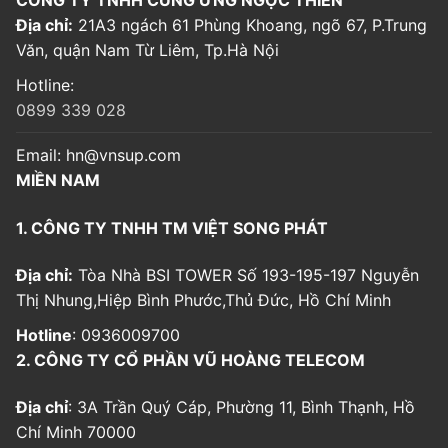
CÔNG TY TNHH CUNG ỨNG NGỌC THIÊN
Địa chỉ:
21A3 ngách 61 Phùng Khoang, ngõ 67, P.Trung
Văn, quận Nam Từ Liêm, Tp.Hà Nội
Hotline:
0899 339 028
Email:
hn@vnsup.com
MIỀN NAM
1. CÔNG TY TNHH TM VIỆT SONG PHÁT
Địa chỉ:
Tòa Nhà BSI TOWER Số 193-195-197 Nguyễn
Thị Nhung,Hiệp Bình Phước,Thủ Đức, Hồ Chí Minh
Hotline
: 0936009700
2. CÔNG TY CỔ PHẦN VŨ HOÀNG TELECOM
Địa chỉ
: 3A Trần Quý Cáp, Phường 11, Bình Thạnh, Hồ
Chí Minh 70000