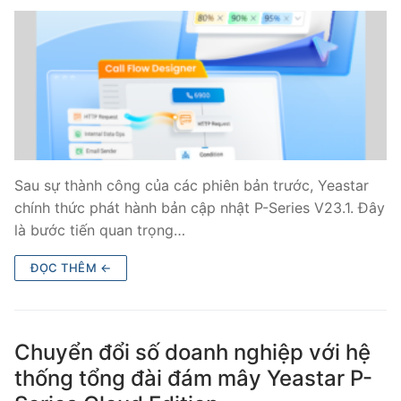
PRI VoIP Gateway TE100
PRI VoIP Gateway TE200
BRI VoIP Gateway
LIÊN HỆ
TIN TỨC
Sau sự thành công của các phiên bản trước, Yeastar
chính thức phát hành bản cập nhật P-Series V23.1. Đây
HƯỚNG DẪN
là bước tiến quan trọng…
ĐỌC THÊM ←
Chuyển đổi số doanh nghiệp với hệ
thống tổng đài đám mây Yeastar P-