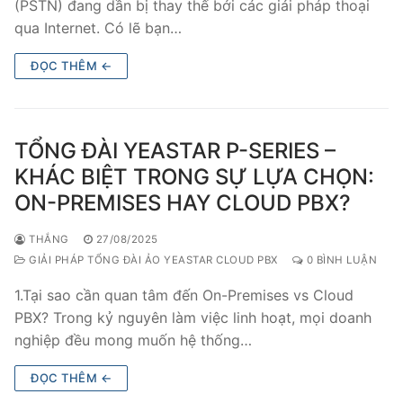
(PSTN) đang dần bị thay thế bởi các giải pháp thoại
qua Internet. Có lẽ bạn…
ĐỌC THÊM ←
TỔNG ĐÀI YEASTAR P-SERIES –
KHÁC BIỆT TRONG SỰ LỰA CHỌN:
ON-PREMISES HAY CLOUD PBX?
THẮNG
27/08/2025
GIẢI PHÁP TỔNG ĐÀI ẢO YEASTAR CLOUD PBX
0 BÌNH LUẬN
1.Tại sao cần quan tâm đến On-Premises vs Cloud
PBX? Trong kỷ nguyên làm việc linh hoạt, mọi doanh
nghiệp đều mong muốn hệ thống…
ĐỌC THÊM ←