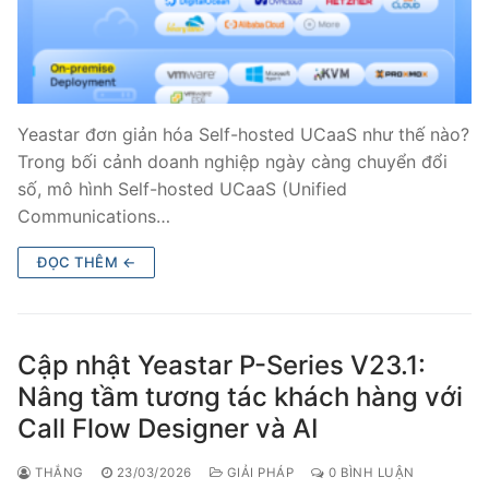
Tổng đài VoIP Yeastar S300
HOSTED PHONE SYSTEM
Tổng đài Yeastar Cloud
Yeastar đơn giản hóa Self-hosted UCaaS như thế nào?
Trong bối cảnh doanh nghiệp ngày càng chuyển đổi
IPPBX FOR LARGE ENTERPRISES
số, mô hình Self-hosted UCaaS (Unified
Communications…
Tổng đài Yeastar K2
ĐỌC THÊM ←
VOIP GATEWAY
FXS VoIP Gateway
Cập nhật Yeastar P-Series V23.1:
FXO VoIP Gateway
Nâng tầm tương tác khách hàng với
VoIP GSM / 3G / 4G Gateways
Call Flow Designer và AI
E1 / T1 / PRI VoIP Gateway
THẮNG
23/03/2026
GIẢI PHÁP
0 BÌNH LUẬN