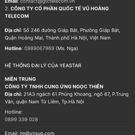
Email
:
contact@gtctelecom.vn
2.
CÔNG TY CỔ PHẦN QUỐC TẾ VŨ HOÀNG
TELECOM
Địa chỉ
: Số 246 đường Giáp Bát, Phường Giáp Bát,
Quận Hoàng Mai, Thành phố Hà Nội, Việt Nam
Hotline
:
0989067969
(Ms. Nga)
HỆ THỐNG ĐẠI LÝ CỦA YEASTAR
MIỀN TRUNG
CÔNG TY TNHH CUNG ỨNG NGỌC THIÊN
Địa chỉ:
21A3 ngách 61 Phùng Khoang, ngõ 67, P.Trung
Văn, quận Nam Từ Liêm, Tp.Hà Nội
Hotline:
0899 339 028
Email:
hn@vnsup.com