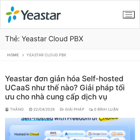
Thẻ:
Yeastar Cloud PBX
GIỚI THIỆU
HOME
YEASTAR CLOUD PBX
SẢN PHẨM
Yeastar đơn giản hóa Self-hosted
VOIP PBX FOR SME
UCaaS như thế nào? Giải pháp tối
ưu cho nhà cung cấp dịch vụ
Tổng đài VoIP Yeastar S412
Tổng đài VoIP Yeastar S20
THẮNG
22/04/2026
GIẢI PHÁP
0 BÌNH LUẬN
Tổng đài VoIP Yeastar S50
Tổng đài VoIP Yeastar S100