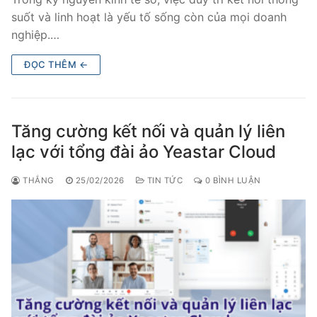
PRI VoIP Gateway TE100
suốt và linh hoạt là yếu tố sống còn của mọi doanh
nghiệp.…
PRI VoIP Gateway TE200
ĐỌC THÊM ←
BRI VoIP Gateway
LIÊN HỆ
Tăng cường kết nối và quản lý liên
TIN TỨC
lạc với tổng đài ảo Yeastar Cloud
HƯỚNG DẪN
THẮNG
25/02/2026
TIN TỨC
0 BÌNH LUẬN