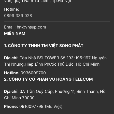
Văn, quận Nam Từ Liêm, Tp.Hà Nội
Hotline:
0899 339 028
Email:
hn@vnsup.com
MIỀN NAM
1. CÔNG TY TNHH TM VIỆT SONG PHÁT
Địa chỉ:
Tòa Nhà BSI TOWER Số 193-195-197 Nguyễn
Thị Nhung,Hiệp Bình Phước,Thủ Đức, Hồ Chí Minh
Hotline
: 0936009700
2. CÔNG TY CỔ PHẦN VŨ HOÀNG TELECOM
Địa chỉ
: 3A Trần Quý Cáp, Phường 11, Bình Thạnh, Hồ
Chí Minh 70000
Phone:
0916097799 (Mr. Việt)