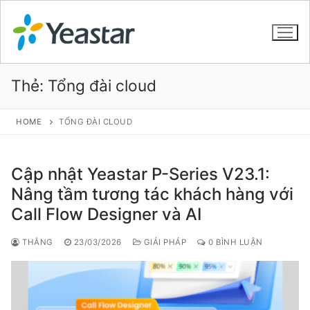
Thẻ:
Tổng đài cloud
GIỚI THIỆU
HOME
TỔNG ĐÀI CLOUD
SẢN PHẨM
Cập nhật Yeastar P-Series V23.1:
VOIP PBX FOR SME
Nâng tầm tương tác khách hàng với
Call Flow Designer và AI
Tổng đài VoIP Yeastar S412
Tổng đài VoIP Yeastar S20
THẮNG
23/03/2026
GIẢI PHÁP
0 BÌNH LUẬN
Tổng đài VoIP Yeastar S50
Tổng đài VoIP Yeastar S100