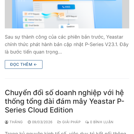
Tổng đài VoIP Yeastar S300
HOSTED PHONE SYSTEM
Tổng đài Yeastar Cloud
Sau sự thành công của các phiên bản trước, Yeastar
chính thức phát hành bản cập nhật P-Series V23.1. Đây
IPPBX FOR LARGE ENTERPRISES
là bước tiến quan trọng…
Tổng đài Yeastar K2
ĐỌC THÊM ←
VOIP GATEWAY
FXS VoIP Gateway
Chuyển đổi số doanh nghiệp với hệ
thống tổng đài đám mây Yeastar P-
FXO VoIP Gateway
Series Cloud Edition
VoIP GSM / 3G / 4G Gateways
THẮNG
09/03/2026
GIẢI PHÁP
0 BÌNH LUẬN
E1 / T1 / PRI VoIP Gateway
Trong kỷ nguyên kinh tế số, việc duy trì kết nối thông