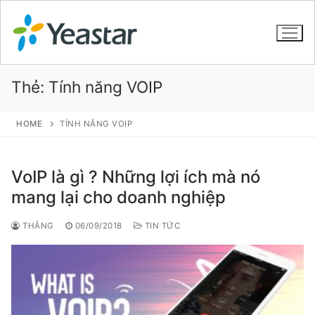
Thẻ:
Tính năng VOIP
GIỚI THIỆU
HOME
TÍNH NĂNG VOIP
SẢN PHẨM
VoIP là gì ? Những lợi ích mà nó
VOIP PBX FOR SME
mang lại cho doanh nghiệp
Tổng đài VoIP Yeastar S412
THẮNG
06/09/2018
TIN TỨC
Tổng đài VoIP Yeastar S20
Tổng đài VoIP Yeastar S50
Tổng đài VoIP Yeastar S100