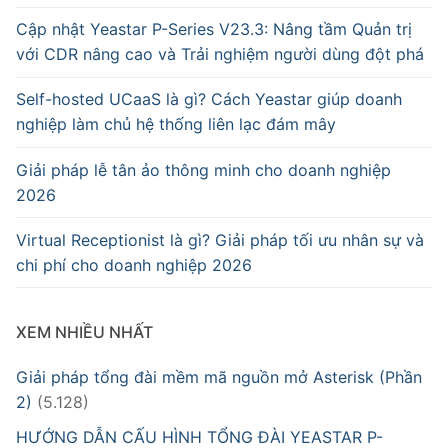
PRI VoIP Gateway TE100
Cập nhật Yeastar P-Series V23.3: Nâng tầm Quản trị
với CDR nâng cao và Trải nghiệm người dùng đột phá
PRI VoIP Gateway TE200
Self-hosted UCaaS là gì? Cách Yeastar giúp doanh
BRI VoIP Gateway
nghiệp làm chủ hệ thống liên lạc đám mây
LIÊN HỆ
Giải pháp lễ tân ảo thông minh cho doanh nghiệp
2026
TIN TỨC
Virtual Receptionist là gì? Giải pháp tối ưu nhân sự và
HƯỚNG DẪN
chi phí cho doanh nghiệp 2026
XEM NHIỀU NHẤT
Giải pháp tổng đài mềm mã nguồn mở Asterisk (Phần
2)
(5.128)
HƯỚNG DẪN CẤU HÌNH TỔNG ĐÀI YEASTAR P-