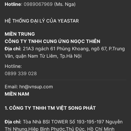
Hotline
:
0989067969
(Ms. Nga)
HỆ THỐNG ĐẠI LÝ CỦA YEASTAR
MIỀN TRUNG
CÔNG TY TNHH CUNG ỨNG NGỌC THIÊN
Địa chỉ:
21A3 ngách 61 Phùng Khoang, ngõ 67, P.Trung
Văn, quận Nam Từ Liêm, Tp.Hà Nội
Hotline:
0899 339 028
Email:
hn@vnsup.com
MIỀN NAM
1. CÔNG TY TNHH TM VIỆT SONG PHÁT
Địa chỉ:
Tòa Nhà BSI TOWER Số 193-195-197 Nguyễn
Thị Nhung,Hiệp Bình Phước,Thủ Đức, Hồ Chí Minh