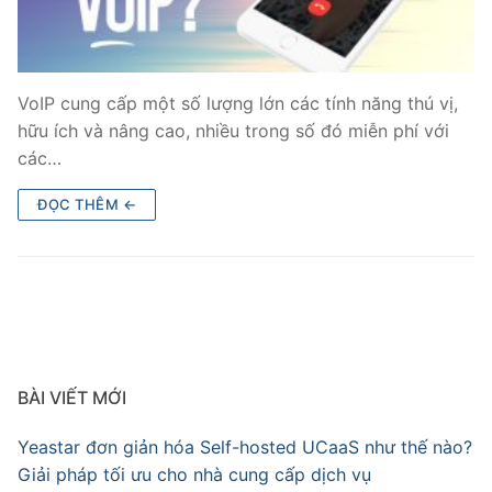
Tổng đài VoIP Yeastar S300
HOSTED PHONE SYSTEM
VoIP cung cấp một số lượng lớn các tính năng thú vị,
hữu ích và nâng cao, nhiều trong số đó miễn phí với
Tổng đài Yeastar Cloud
các…
IPPBX FOR LARGE ENTERPRISES
ĐỌC THÊM ←
Tổng đài Yeastar K2
VOIP GATEWAY
FXS VoIP Gateway
FXO VoIP Gateway
BÀI VIẾT MỚI
VoIP GSM / 3G / 4G Gateways
Yeastar đơn giản hóa Self-hosted UCaaS như thế nào?
E1 / T1 / PRI VoIP Gateway
Giải pháp tối ưu cho nhà cung cấp dịch vụ