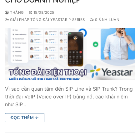
THẮNG
15/08/2025
GIẢI PHÁP TỔNG ĐÀI YEASTAR P-SERIES
0 BÌNH LUẬN
Vì sao cần quan tâm đến SIP Line và SIP Trunk? Trong
thời đại VoIP (Voice over IP) bùng nổ, các khái niệm
như SIP…
ĐỌC THÊM ←