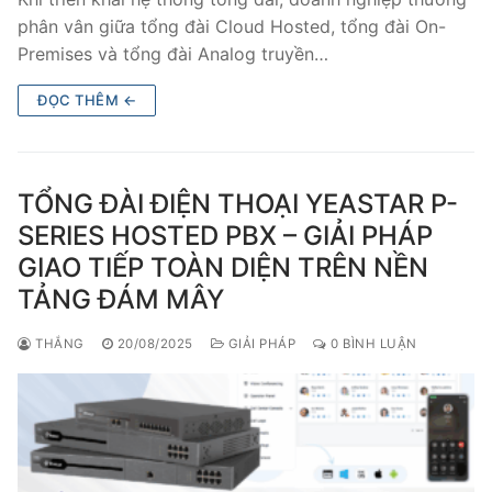
PRI VoIP Gateway TE100
phân vân giữa tổng đài Cloud Hosted, tổng đài On-
Premises và tổng đài Analog truyền…
PRI VoIP Gateway TE200
ĐỌC THÊM ←
BRI VoIP Gateway
LIÊN HỆ
TỔNG ĐÀI ĐIỆN THOẠI YEASTAR P-
TIN TỨC
SERIES HOSTED PBX – GIẢI PHÁP
GIAO TIẾP TOÀN DIỆN TRÊN NỀN
HƯỚNG DẪN
TẢNG ĐÁM MÂY
THẮNG
20/08/2025
GIẢI PHÁP
0 BÌNH LUẬN