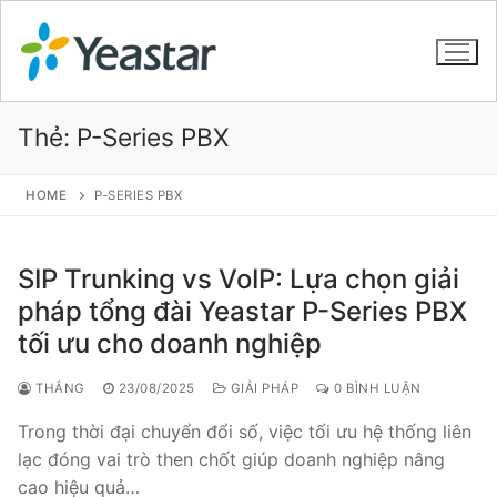
Thẻ:
P-Series PBX
GIỚI THIỆU
HOME
P-SERIES PBX
SẢN PHẨM
SIP Trunking vs VoIP: Lựa chọn giải
VOIP PBX FOR SME
pháp tổng đài Yeastar P-Series PBX
tối ưu cho doanh nghiệp
Tổng đài VoIP Yeastar S412
Tổng đài VoIP Yeastar S20
THẮNG
23/08/2025
GIẢI PHÁP
0 BÌNH LUẬN
Trong thời đại chuyển đổi số, việc tối ưu hệ thống liên
Tổng đài VoIP Yeastar S50
lạc đóng vai trò then chốt giúp doanh nghiệp nâng
Tổng đài VoIP Yeastar S100
cao hiệu quả…