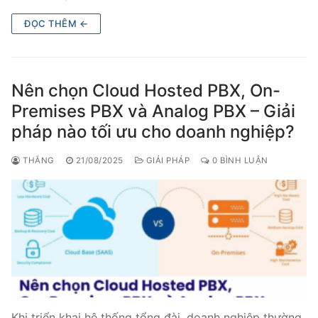
Tổng đài VoIP Yeastar S300
ĐỌC THÊM ←
HOSTED PHONE SYSTEM
Tổng đài Yeastar Cloud
Nên chọn Cloud Hosted PBX, On-
Premises PBX và Analog PBX – Giải
IPPBX FOR LARGE ENTERPRISES
pháp nào tối ưu cho doanh nghiệp?
Tổng đài Yeastar K2
THẮNG
21/08/2025
GIẢI PHÁP
0 BÌNH LUẬN
VOIP GATEWAY
FXS VoIP Gateway
FXO VoIP Gateway
VoIP GSM / 3G / 4G Gateways
E1 / T1 / PRI VoIP Gateway
Khi triển khai hệ thống tổng đài, doanh nghiệp thường