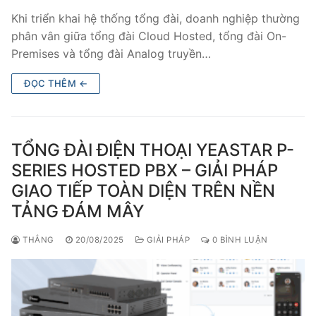
PRI VoIP Gateway TE100
Khi triển khai hệ thống tổng đài, doanh nghiệp thường
phân vân giữa tổng đài Cloud Hosted, tổng đài On-
PRI VoIP Gateway TE200
Premises và tổng đài Analog truyền…
BRI VoIP Gateway
ĐỌC THÊM ←
LIÊN HỆ
TIN TỨC
TỔNG ĐÀI ĐIỆN THOẠI YEASTAR P-
SERIES HOSTED PBX – GIẢI PHÁP
HƯỚNG DẪN
GIAO TIẾP TOÀN DIỆN TRÊN NỀN
TẢNG ĐÁM MÂY
THẮNG
20/08/2025
GIẢI PHÁP
0 BÌNH LUẬN