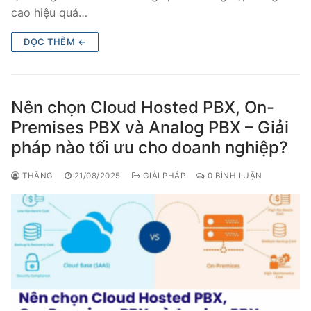
cao hiệu quả…
Tổng đài VoIP Yeastar S300
ĐỌC THÊM ←
HOSTED PHONE SYSTEM
Tổng đài Yeastar Cloud
Nên chọn Cloud Hosted PBX, On-
IPPBX FOR LARGE ENTERPRISES
Premises PBX và Analog PBX – Giải
pháp nào tối ưu cho doanh nghiệp?
Tổng đài Yeastar K2
VOIP GATEWAY
THẮNG
21/08/2025
GIẢI PHÁP
0 BÌNH LUẬN
FXS VoIP Gateway
FXO VoIP Gateway
VoIP GSM / 3G / 4G Gateways
E1 / T1 / PRI VoIP Gateway