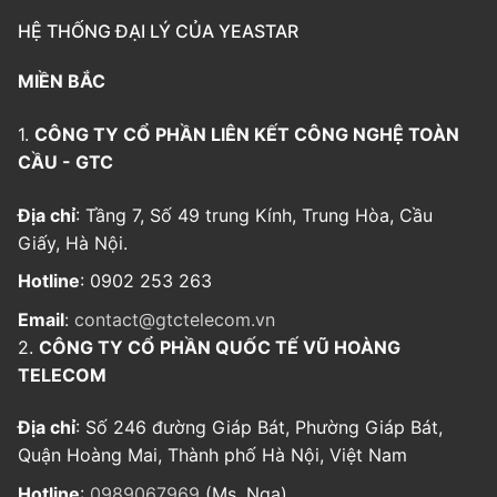
HỆ THỐNG ĐẠI LÝ CỦA YEASTAR
MIỀN BẮC
1.
CÔNG TY CỔ PHẦN LIÊN KẾT CÔNG NGHỆ TOÀN
CẦU - GTC
Địa chỉ
: Tầng 7, Số 49 trung Kính, Trung Hòa, Cầu
Giấy, Hà Nội.
Hotline
: 0902 253 263
Email
:
contact@gtctelecom.vn
2.
CÔNG TY CỔ PHẦN QUỐC TẾ VŨ HOÀNG
TELECOM
Địa chỉ
: Số 246 đường Giáp Bát, Phường Giáp Bát,
Quận Hoàng Mai, Thành phố Hà Nội, Việt Nam
Hotline
:
0989067969
(Ms. Nga)