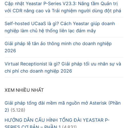
Cập nhật Yeastar P-Series V23.3: Nâng tầm Quản trị
với CDR nâng cao và Trải nghiệm người dùng đột phá
Self-hosted UCaaS là gì? Cách Yeastar giúp doanh
nghiệp làm chủ hệ thống liên lạc đám mây
Giải pháp lễ tân ảo thông minh cho doanh nghiệp
2026
Virtual Receptionist là gì? Giải pháp tối ưu nhân sự và
chi phí cho doanh nghiệp 2026
XEM NHIỀU NHẤT
Giải pháp tổng đài mềm mã nguồn mở Asterisk (Phần
2)
(5.128)
HƯỚNG DẪN CẤU HÌNH TỔNG ĐÀI YEASTAR P-
SERIES CƠ BẢN – PHẦN 1
(4.831)