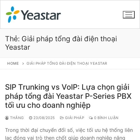
Thẻ:
Giải pháp tổng đài điện thoại
Yeastar
GIỚI THIỆU
HOME
GIẢI PHÁP TỔNG ĐÀI ĐIỆN THOẠI YEASTAR
SẢN PHẨM
VOIP PBX FOR SME
SIP Trunking vs VoIP: Lựa chọn giải
pháp tổng đài Yeastar P-Series PBX
Tổng đài VoIP Yeastar S412
tối ưu cho doanh nghiệp
Tổng đài VoIP Yeastar S20
THẮNG
23/08/2025
GIẢI PHÁP
0 BÌNH LUẬN
Tổng đài VoIP Yeastar S50
Trong thời đại chuyển đổi số, việc tối ưu hệ thống liên
Tổng đài VoIP Yeastar S100
lạc đóng vai trò then chốt giúp doanh nghiệp nâng