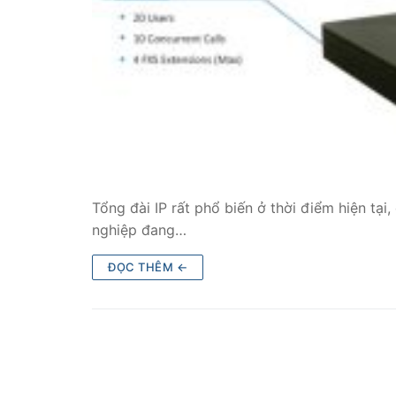
Tổng đài VoIP
HOSTED PHO
Tổng đài Yeas
IPPBX FOR LA
Tổng đài Yeas
Tổng đài IP rất phổ biến ở thời điểm hiện tạ
VOIP GATEWA
nghiệp đang…
FXS VoIP Gat
ĐỌC THÊM ←
FXO VoIP Gat
VoIP GSM / 3G
E1 / T1 / PRI 