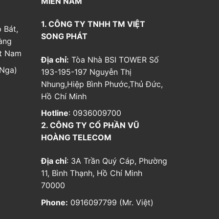
MIỀN NAM
1. CÔNG TY TNHH TM VIỆT
 Bát,
SONG PHÁT
àng
ệt Nam
Địa chỉ:
Tòa Nhà BSI TOWER Số
Nga)
193-195-197 Nguyễn Thị
Nhung,Hiệp Bình Phước,Thủ Đức,
Hồ Chí Minh
Hotline
: 0936009700
2. CÔNG TY CỔ PHẦN VŨ
HOÀNG TELECOM
Địa chỉ
: 3A Trần Quý Cáp, Phường
11, Bình Thạnh, Hồ Chí Minh
70000
Phone:
0916097799 (Mr. Việt)