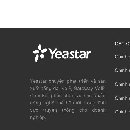
CÁC C
Chính 
Chính 
Yeastar chuyên phát triển và sản
Chính 
xuất tổng đài VoIP, Gateway VoIP.
Cam kết phân phối các sản phẩm
Chính 
công nghệ thế hệ mới trong lĩnh
vực truyền thông cho doanh
Chính 
nghiệp.