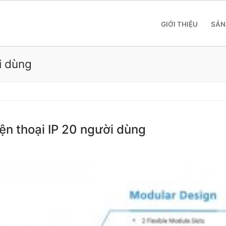
GIỚI THIỆU
SẢN
i dùng
iện thoại IP 20 người dùng
 SME
 Yeastar S412
 Yeastar S20
 Yeastar S50
 Yeastar S100