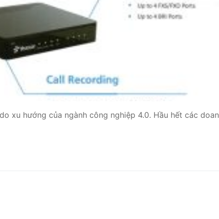
 Yeastar S300
NE SYSTEM
tar Cloud
RGE ENTERPRISES
tar K2
i, do xu hướng của ngành công nghiệp 4.0. Hầu hết các doa
Y
eway
eway
 / 4G Gateways
VoIP Gateway