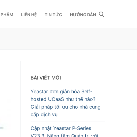
 PHẨM
LIÊN HỆ
TIN TỨC
HƯỚNG DẪN
BÀI VIẾT MỚI
Yeastar đơn giản hóa Self-
hosted UCaaS như thế nào?
Giải pháp tối ưu cho nhà cung
cấp dịch vụ
Cập nhật Yeastar P-Series
V23.3: Nâng tầm Quản trị với