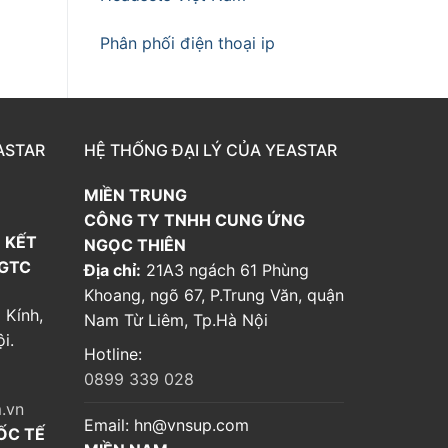
Phân phối điện thoại ip
ASTAR
HỆ THỐNG ĐẠI LÝ CỦA YEASTAR
MIỀN TRUNG
CÔNG TY TNHH CUNG ỨNG
 KẾT
NGỌC THIÊN
 GTC
Địa chỉ:
21A3 ngách 61 Phùng
Khoang, ngõ 67, P.Trung Văn, quận
 Kính,
Nam Từ Liêm, Tp.Hà Nội
i.
Hotline:
0899 339 028
.vn
Email:
hn@vnsup.com
ỐC TẾ