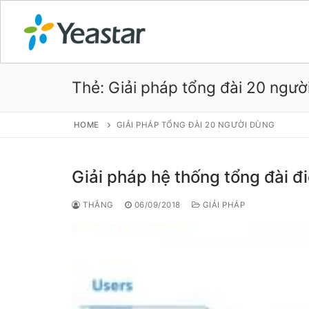
Thẻ:
Giải pháp tổng đài 20 ngườ
GIỚI THIỆU
HOME
GIẢI PHÁP TỔNG ĐÀI 20 NGƯỜI DÙNG
SẢN PHẨM
Giải pháp hệ thống tổng đài đ
VOIP PBX FOR
THẮNG
06/09/2018
GIẢI PHÁP
Tổng đài VoIP
Tổng đài VoIP
Tổng đài VoIP
Tổng đài VoIP