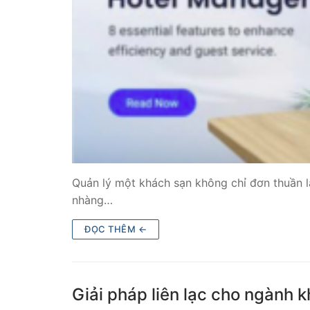
Tổng đài VoIP
HOSTED PHO
Tổng đài Yeas
IPPBX FOR LA
Tổng đài Yeas
VOIP GATEWA
Quản lý một khách sạn không chỉ đơn thuần l
nhàng…
FXS VoIP Gat
ĐỌC THÊM ←
FXO VoIP Gat
VoIP GSM / 3G
Giải pháp liên lạc cho ngành 
E1 / T1 / PRI 