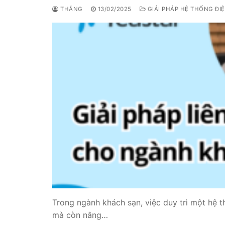
THẮNG
13/02/2025
GIẢI PHÁP HỆ THỐNG ĐI
PRI VoIP Gate
PRI VoIP Gat
BRI VoIP Gate
LIÊN HỆ
TIN TỨC
HƯỚNG DẪN
Trong ngành khách sạn, việc duy trì một hệ t
mà còn nâng…