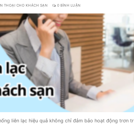
ỆN THOẠI CHO KHÁCH SẠN
0 BÌNH LUẬN
way TE100
eway TE200
way
hống liên lạc hiệu quả không chỉ đảm bảo hoạt động trơn t