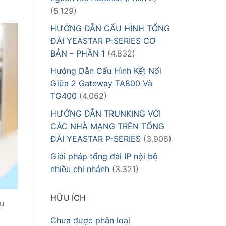
(5.129)
HƯỚNG DẪN CẤU HÌNH TỔNG
ĐÀI YEASTAR P-SERIES CƠ
BẢN – PHẦN 1
(4.832)
Hướng Dẫn Cấu Hình Kết Nối
Giữa 2 Gateway TA800 Và
TG400
(4.062)
HƯỚNG DẪN TRUNKING VỚI
CÁC NHÀ MẠNG TRÊN TỔNG
ĐÀI YEASTAR P-SERIES
(3.906)
Giải pháp tổng đài IP nội bộ
nhiều chi nhánh
(3.321)
HỮU ÍCH
ru
Chưa được phân loại