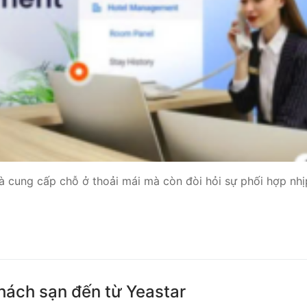
 Yeastar S300
NE SYSTEM
tar Cloud
RGE ENTERPRISES
tar K2
Y
à cung cấp chỗ ở thoải mái mà còn đòi hỏi sự phối hợp nhị
eway
eway
 / 4G Gateways
khách sạn đến từ Yeastar
VoIP Gateway