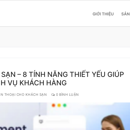
GIỚI THIỆU
SẢN
SẠN – 8 TÍNH NĂNG THIẾT YẾU GIÚP
 SME
ỊCH VỤ KHÁCH HÀNG
 Yeastar S412
ỆN THOẠI CHO KHÁCH SẠN
0 BÌNH LUẬN
 Yeastar S20
 Yeastar S50
 Yeastar S100