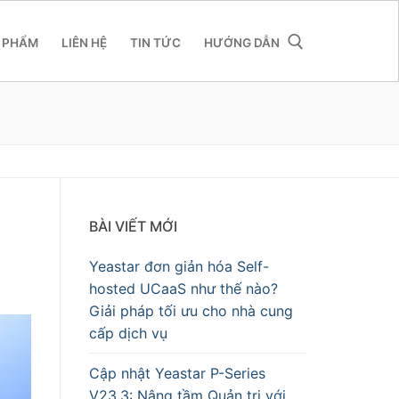
 PHẨM
LIÊN HỆ
TIN TỨC
HƯỚNG DẪN
BÀI VIẾT MỚI
Yeastar đơn giản hóa Self-
hosted UCaaS như thế nào?
Giải pháp tối ưu cho nhà cung
cấp dịch vụ
Cập nhật Yeastar P-Series
V23.3: Nâng tầm Quản trị với