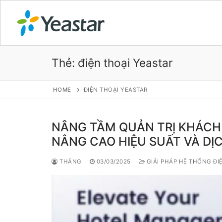
Thẻ:
điện thoại Yeastar
GIỚI THIỆU
HOME
ĐIỆN THOẠI YEASTAR
SẢN PHẨM
NÂNG TẦM QUẢN TRỊ KHÁCH 
VOIP PBX FOR
NÂNG CAO HIỆU SUẤT VÀ D
Tổng đài VoIP
THẮNG
03/03/2025
GIẢI PHÁP HỆ THỐNG ĐI
Tổng đài VoIP
Tổng đài VoIP
Tổng đài VoIP