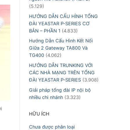
(5.129)
HƯỚNG DẪN CẤU HÌNH TỔNG
ĐÀI YEASTAR P-SERIES CƠ
BẢN – PHẦN 1
(4.833)
Hướng Dẫn Cấu Hình Kết Nối
Giữa 2 Gateway TA800 Và
TG400
(4.062)
HƯỚNG DẪN TRUNKING VỚI
CÁC NHÀ MẠNG TRÊN TỔNG
ĐÀI YEASTAR P-SERIES
(3.908)
Giải pháp tổng đài IP nội bộ
nhiều chi nhánh
(3.323)
i
HỮU ÍCH
Chưa được phân loại