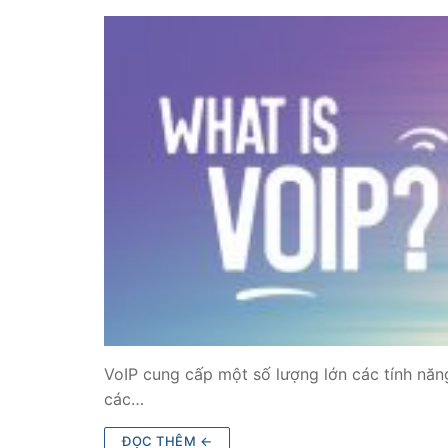
PRI VoIP Gate
PRI VoIP Gat
BRI VoIP Gate
LIÊN HỆ
TIN TỨC
HƯỚNG DẪN
VoIP cung cấp một số lượng lớn các tính năng
các…
ĐỌC THÊM ←