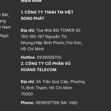
MIỀN NAM
1. CÔNG TY TNHH TM VIỆT
 Bát,
SONG PHÁT
àng
ệt Nam
Địa chỉ:
Tòa Nhà BSI TOWER Số
Nga)
193-195-197 Nguyễn Thị
Nhung,Hiệp Bình Phước,Thủ Đức,
Hồ Chí Minh
Hotline
: 0936009700
2. CÔNG TY CỔ PHẦN VŨ
HOÀNG TELECOM
Địa chỉ
: 3A Trần Quý Cáp, Phường
11, Bình Thạnh, Hồ Chí Minh
70000
Phone:
0916097799 (Mr. Việt)