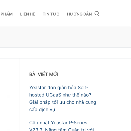
 PHẨM
LIÊN HỆ
TIN TỨC
HƯỚNG DẪN
BÀI VIẾT MỚI
Yeastar đơn giản hóa Self-
hosted UCaaS như thế nào?
Giải pháp tối ưu cho nhà cung
cấp dịch vụ
Cập nhật Yeastar P-Series
V23.3: Nâng tầm Quản trị với