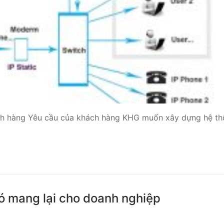
 Yeastar S300
NE SYSTEM
tar Cloud
RGE ENTERPRISES
tar K2
ách hàng Yêu cầu của khách hàng KHG muốn xây dựng hệ t
Y
eway
eway
 / 4G Gateways
nó mang lại cho doanh nghiệp
VoIP Gateway