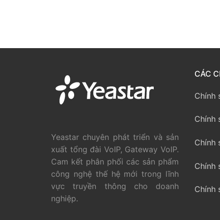
CÁC C
Chính 
Chính 
Yeastar chuyên phát triển và sản
Chính 
xuất tổng đài VoIP, Gateway VoIP.
Cam kết phân phối các sản phẩm
Chính 
công nghệ thế hệ mới trong lĩnh
vực truyền thông cho doanh
Chính 
nghiệp.