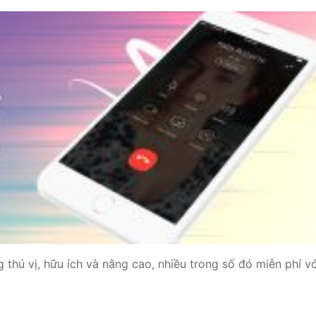
way TE100
eway TE200
way
 thú vị, hữu ích và nâng cao, nhiều trong số đó miễn phí vớ