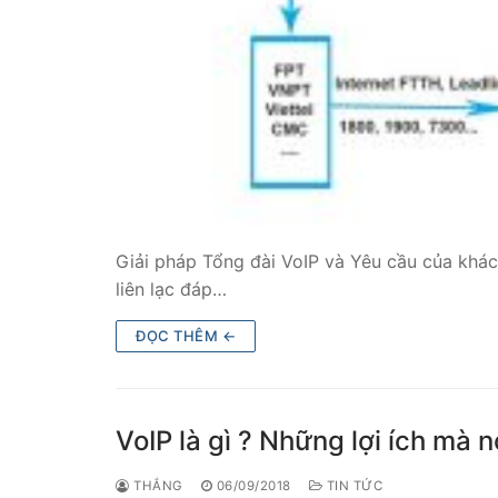
Tổng đài VoIP
HOSTED PHO
Tổng đài Yeas
IPPBX FOR LA
Tổng đài Yeas
Giải pháp Tổng đài VoIP và Yêu cầu của kh
VOIP GATEWA
liên lạc đáp…
FXS VoIP Gat
ĐỌC THÊM ←
FXO VoIP Gat
VoIP GSM / 3G
VoIP là gì ? Những lợi ích mà 
E1 / T1 / PRI 
THẮNG
06/09/2018
TIN TỨC