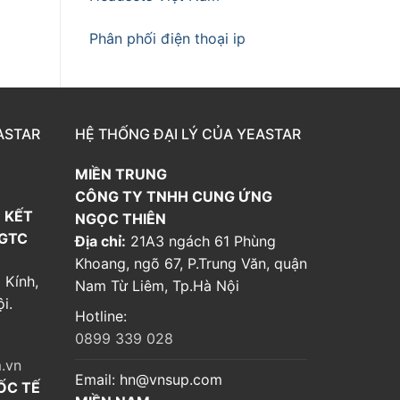
Phân phối điện thoại ip
ASTAR
HỆ THỐNG ĐẠI LÝ CỦA YEASTAR
MIỀN TRUNG
CÔNG TY TNHH CUNG ỨNG
 KẾT
NGỌC THIÊN
 GTC
Địa chỉ:
21A3 ngách 61 Phùng
Khoang, ngõ 67, P.Trung Văn, quận
 Kính,
Nam Từ Liêm, Tp.Hà Nội
i.
Hotline:
0899 339 028
.vn
Email:
hn@vnsup.com
ỐC TẾ