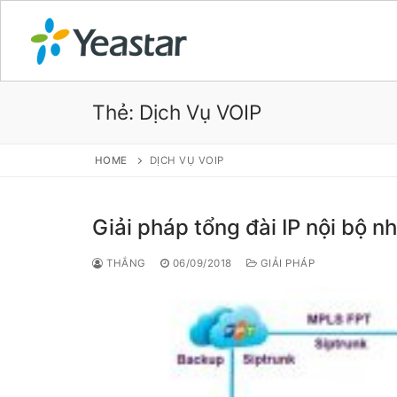
Thẻ:
Dịch Vụ VOIP
GIỚI THIỆU
HOME
DỊCH VỤ VOIP
SẢN PHẨM
Giải pháp tổng đài IP nội bộ n
VOIP PBX FOR
THẮNG
06/09/2018
GIẢI PHÁP
Tổng đài VoIP
Tổng đài VoIP
Tổng đài VoIP
Tổng đài VoIP