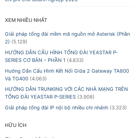
XEM NHIỀU NHẤT
Giải pháp tổng đài mềm mã nguồn mở Asterisk (Phần
2)
(5.129)
HƯỚNG DẪN CẤU HÌNH TỔNG ĐÀI YEASTAR P-
SERIES CƠ BẢN – PHẦN 1
(4.833)
Hướng Dẫn Cấu Hình Kết Nối Giữa 2 Gateway TA800
Và TG400
(4.063)
HƯỚNG DẪN TRUNKING VỚI CÁC NHÀ MẠNG TRÊN
TỔNG ĐÀI YEASTAR P-SERIES
(3.908)
Giải pháp tổng đài IP nội bộ nhiều chi nhánh
(3.323)
HỮU ÍCH