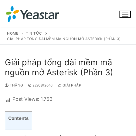
HOME
TIN TỨC
GIẢI PHÁP TỔNG ĐÀI MỀM MÃ NGUỒN MỞ ASTERISK (PHẦN 3)
GIỚI THIỆU
Giải pháp tổng đài mềm mã
SẢN PHẨM
nguồn mở Asterisk (Phần 3)
VOIP PBX FOR SME
THẮNG
22/08/2016
GIẢI PHÁP
Tổng đài VoIP Yeastar S412
Post Views:
1.753
Tổng đài VoIP Yeastar S20
Contents
Tổng đài VoIP Yeastar S50
Tổng đài VoIP Yeastar S100