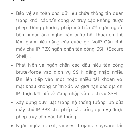
PRI VoIP Gateway TE100
Bảo vệ an toàn cho dữ liệu chứa thông tin quan
PRI VoIP Gateway TE200
trọng khỏi các tấn công và truy cập không được
phép. Dùng phương pháp mã hóa để ngăn người
BRI VoIP Gateway
bên ngoài lắng nghe các cuộc hội thoại có thể
làm giảm hiệu năng của cuộc gọi VoIP Cấu hình
LIÊN HỆ
máy chủ IP PBX ngăn chặn tấn công SSH (Secure
Shell) .
TIN TỨC
Phát hiện và ngăn chặn các dấu hiệu tấn công
HƯỚNG DẪN
brute-force vào dịch vụ SSH: đăng nhập nhiều
lần liên tiếp vào một hoặc nhiều tài khoản với
mật khẩu không chính xác và giới hạn các địa chỉ
IP được kết nối và đăng nhập vào dịch vụ SSH.
Xây dựng quy luật trong hệ thống tường lữa của
máy chủ IP PBX cho phép các cổng dịch vụ được
phép truy cập vào hệ thống.
Ngăn ngừa rookit, viruses, trojans, spyware tấn