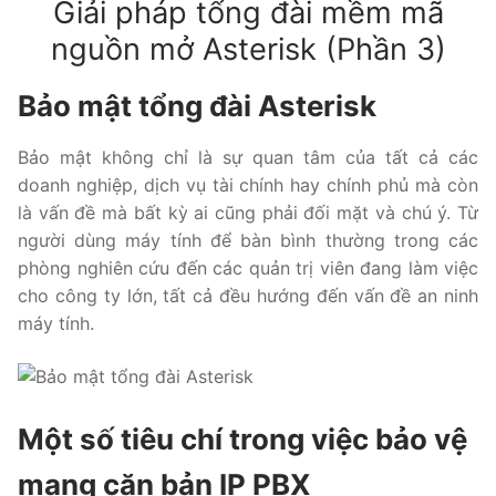
Giải pháp tổng đài mềm mã
Tổng đài VoIP Yeastar S300
nguồn mở Asterisk (Phần 3)
HOSTED PHONE SYSTEM
Bảo mật tổng đài Asterisk
Tổng đài Yeastar Cloud
Bảo mật không chỉ là sự quan tâm của tất cả các
IPPBX FOR LARGE ENTERPRISES
doanh nghiệp, dịch vụ tài chính hay chính phủ mà còn
là vấn đề mà bất kỳ ai cũng phải đối mặt và chú ý. Từ
Tổng đài Yeastar K2
người dùng máy tính để bàn bình thường trong các
phòng nghiên cứu đến các quản trị viên đang làm việc
VOIP GATEWAY
cho công ty lớn, tất cả đều hướng đến vấn đề an ninh
máy tính.
FXS VoIP Gateway
FXO VoIP Gateway
VoIP GSM / 3G / 4G Gateways
Một số tiêu chí trong việc bảo vệ
E1 / T1 / PRI VoIP Gateway
mạng căn bản IP PBX