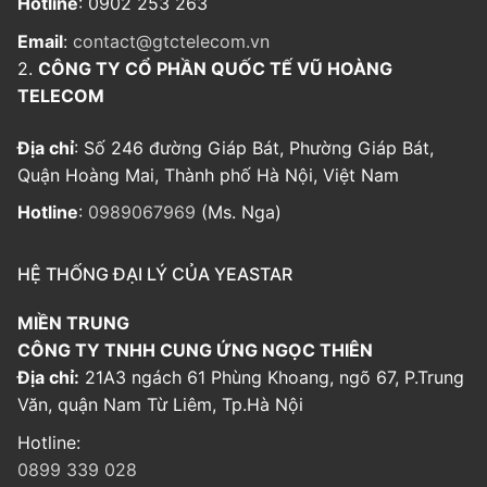
Hotline
: 0902 253 263
Email
:
contact@gtctelecom.vn
2.
CÔNG TY CỔ PHẦN QUỐC TẾ VŨ HOÀNG
TELECOM
Địa chỉ
: Số 246 đường Giáp Bát, Phường Giáp Bát,
Quận Hoàng Mai, Thành phố Hà Nội, Việt Nam
Hotline
:
0989067969
(Ms. Nga)
HỆ THỐNG ĐẠI LÝ CỦA YEASTAR
MIỀN TRUNG
CÔNG TY TNHH CUNG ỨNG NGỌC THIÊN
Địa chỉ:
21A3 ngách 61 Phùng Khoang, ngõ 67, P.Trung
Văn, quận Nam Từ Liêm, Tp.Hà Nội
Hotline:
0899 339 028