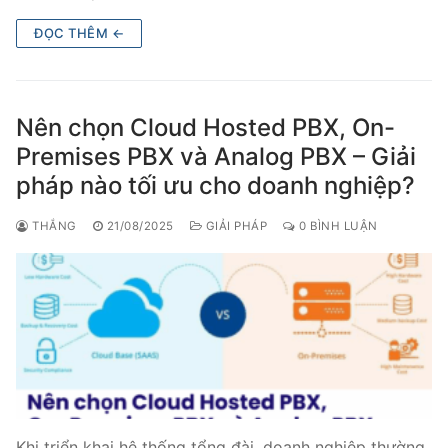
Tổng đài VoIP Yeastar S300
ĐỌC THÊM ←
HOSTED PHONE SYSTEM
Tổng đài Yeastar Cloud
Nên chọn Cloud Hosted PBX, On-
Premises PBX và Analog PBX – Giải
IPPBX FOR LARGE ENTERPRISES
pháp nào tối ưu cho doanh nghiệp?
Tổng đài Yeastar K2
THẮNG
21/08/2025
GIẢI PHÁP
0 BÌNH LUẬN
VOIP GATEWAY
FXS VoIP Gateway
FXO VoIP Gateway
VoIP GSM / 3G / 4G Gateways
E1 / T1 / PRI VoIP Gateway
Khi triển khai hệ thống tổng đài, doanh nghiệp thường