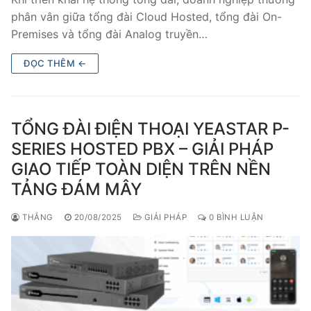
PRI VoIP Gateway TE100
phân vân giữa tổng đài Cloud Hosted, tổng đài On-
Premises và tổng đài Analog truyền…
PRI VoIP Gateway TE200
ĐỌC THÊM ←
BRI VoIP Gateway
LIÊN HỆ
TỔNG ĐÀI ĐIỆN THOẠI YEASTAR P-
TIN TỨC
SERIES HOSTED PBX – GIẢI PHÁP
GIAO TIẾP TOÀN DIỆN TRÊN NỀN
HƯỚNG DẪN
TẢNG ĐÁM MÂY
THẮNG
20/08/2025
GIẢI PHÁP
0 BÌNH LUẬN