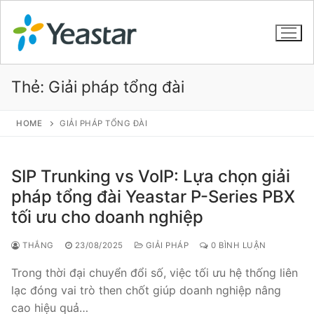
Thẻ:
Giải pháp tổng đài
GIỚI THIỆU
HOME
GIẢI PHÁP TỔNG ĐÀI
SẢN PHẨM
SIP Trunking vs VoIP: Lựa chọn giải
VOIP PBX FOR SME
pháp tổng đài Yeastar P-Series PBX
tối ưu cho doanh nghiệp
Tổng đài VoIP Yeastar S412
Tổng đài VoIP Yeastar S20
THẮNG
23/08/2025
GIẢI PHÁP
0 BÌNH LUẬN
Trong thời đại chuyển đổi số, việc tối ưu hệ thống liên
Tổng đài VoIP Yeastar S50
lạc đóng vai trò then chốt giúp doanh nghiệp nâng
Tổng đài VoIP Yeastar S100
cao hiệu quả…