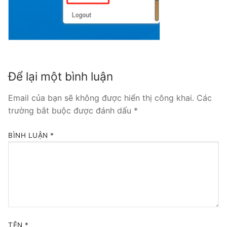
Tổng đài VoIP Yeastar S300
HOSTED PHONE SYSTEM
Tổng đài Yeastar Cloud
Để lại một bình luận
IPPBX FOR LARGE ENTERPRISES
Email của bạn sẽ không được hiển thị công khai.
Các
Tổng đài Yeastar K2
trường bắt buộc được đánh dấu
*
VOIP GATEWAY
BÌNH LUẬN
*
FXS VoIP Gateway
FXO VoIP Gateway
VoIP GSM / 3G / 4G Gateways
E1 / T1 / PRI VoIP Gateway
TÊN
*