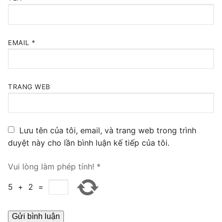
PRI VoIP Gateway TE100
PRI VoIP Gateway TE200
EMAIL
*
BRI VoIP Gateway
LIÊN HỆ
TRANG WEB
TIN TỨC
HƯỚNG DẪN
Lưu tên của tôi, email, và trang web trong trình
duyệt này cho lần bình luận kế tiếp của tôi.
Vui lòng làm phép tính!
*
5
+
2
=