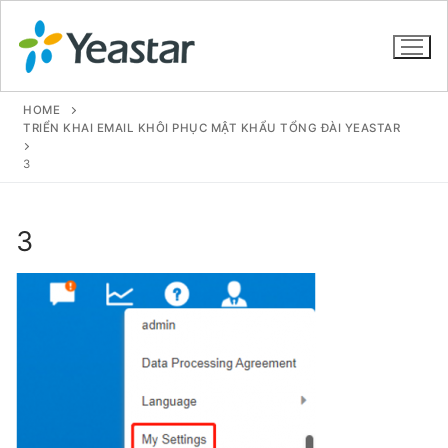
HOME
TRIỂN KHAI EMAIL KHÔI PHỤC MẬT KHẨU TỔNG ĐÀI YEASTAR
3
GIỚI THIỆU
SẢN PHẨM
3
VOIP PBX FOR SME
Tổng đài VoIP Yeastar S412
Tổng đài VoIP Yeastar S20
Tổng đài VoIP Yeastar S50
Tổng đài VoIP Yeastar S100