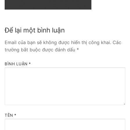
Tổng đài VoIP Yeastar S300
HOSTED PHONE SYSTEM
Để lại một bình luận
Tổng đài Yeastar Cloud
Email của bạn sẽ không được hiển thị công khai.
Các
IPPBX FOR LARGE ENTERPRISES
trường bắt buộc được đánh dấu
*
Tổng đài Yeastar K2
BÌNH LUẬN
*
VOIP GATEWAY
FXS VoIP Gateway
FXO VoIP Gateway
VoIP GSM / 3G / 4G Gateways
TÊN
*
E1 / T1 / PRI VoIP Gateway