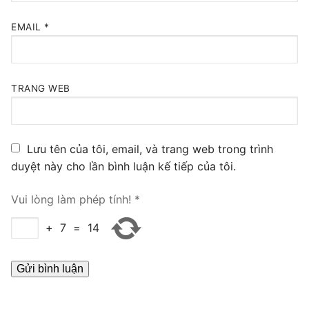
PRI VoIP Gateway TE100
EMAIL
*
PRI VoIP Gateway TE200
BRI VoIP Gateway
TRANG WEB
LIÊN HỆ
TIN TỨC
Lưu tên của tôi, email, và trang web trong trình
HƯỚNG DẪN
duyệt này cho lần bình luận kế tiếp của tôi.
Vui lòng làm phép tính!
*
+
7
=
14