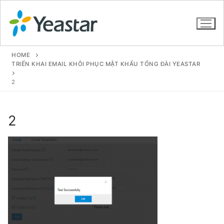
HOME
TRIỂN KHAI EMAIL KHÔI PHỤC MẬT KHẨU TỔNG ĐÀI YEASTAR
2
GIỚI THIỆU
SẢN PHẨM
2
VOIP PBX FOR SME
Tổng đài VoIP Yeastar S412
Tổng đài VoIP Yeastar S20
Tổng đài VoIP Yeastar S50
Tổng đài VoIP Yeastar S100