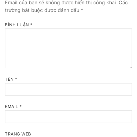
Email của bạn sẽ không được hiển thị công khai.
Các
trường bắt buộc được đánh dấu
*
Tổng đài VoIP Yeastar S300
HOSTED PHONE SYSTEM
BÌNH LUẬN
*
Tổng đài Yeastar Cloud
IPPBX FOR LARGE ENTERPRISES
Tổng đài Yeastar K2
VOIP GATEWAY
TÊN
*
FXS VoIP Gateway
FXO VoIP Gateway
EMAIL
*
VoIP GSM / 3G / 4G Gateways
E1 / T1 / PRI VoIP Gateway
TRANG WEB