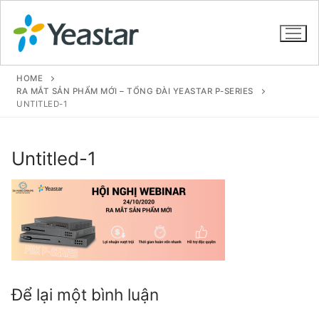
HOME
RA MẮT SẢN PHẨM MỚI – TỔNG ĐÀI YEASTAR P-SERIES
UNTITLED-1
GIỚI THIỆU
Untitled-1
SẢN PHẨM
VOIP PBX FOR SME
Tổng đài VoIP Yeastar S412
Tổng đài VoIP Yeastar S20
Tổng đài VoIP Yeastar S50
Để lại một bình luận
Tổng đài VoIP Yeastar S100