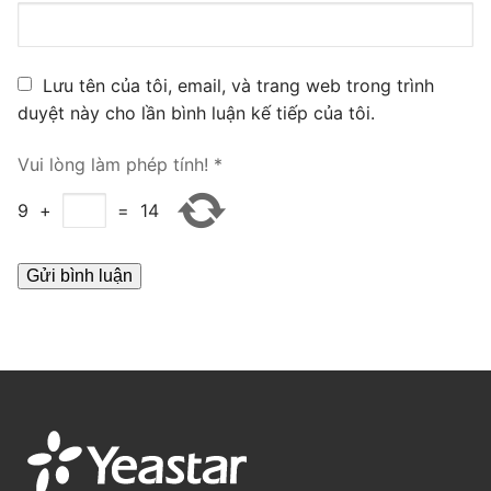
PRI VoIP Gateway TE100
PRI VoIP Gateway TE200
Lưu tên của tôi, email, và trang web trong trình
duyệt này cho lần bình luận kế tiếp của tôi.
BRI VoIP Gateway
Vui lòng làm phép tính!
*
LIÊN HỆ
9
+
=
14
TIN TỨC
HƯỚNG DẪN