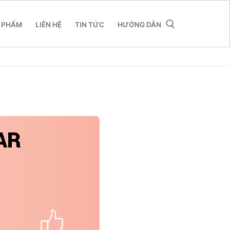
 PHẨM
LIÊN HỆ
TIN TỨC
HƯỚNG DẪN