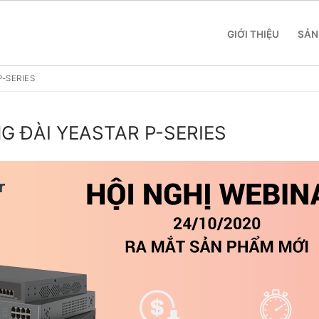
GIỚI THIỆU
SẢN
P-SERIES
NG ĐÀI YEASTAR P-SERIES
 SME
 Yeastar S412
 Yeastar S20
 Yeastar S50
 Yeastar S100