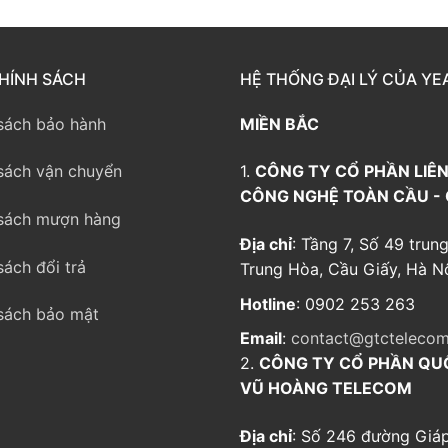
HÍNH SÁCH
HỆ THỐNG ĐẠI LÝ CỦA YE
sách bảo hành
MIỀN BẮC
sách vận chuyển
1.
CÔNG TY CỔ PHẦN LIÊN
CÔNG NGHỆ TOÀN CẦU -
sách mượn hàng
Địa chỉ
: Tầng 7, Số 49 trung
sách đổi trả
Trung Hòa, Cầu Giấy, Hà Nộ
Hotline
: 0902 253 263
sách bảo mật
Email
:
contact@gtctelecom
2.
CÔNG TY CỔ PHẦN QU
VŨ HOÀNG TELECOM
Địa chỉ
: Số 246 đường Giáp