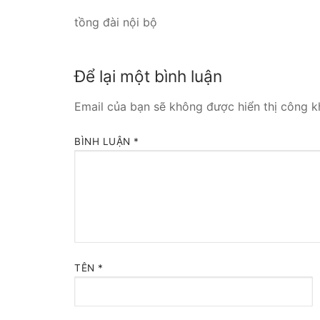
tồng đài nội bộ
Tổng đài VoIP
HOSTED PHO
Để lại một bình luận
Tổng đài Yeas
Email của bạn sẽ không được hiển thị công kh
IPPBX FOR LA
BÌNH LUẬN
*
Tổng đài Yeas
VOIP GATEWA
FXS VoIP Gat
FXO VoIP Gat
TÊN
*
VoIP GSM / 3G
E1 / T1 / PRI 