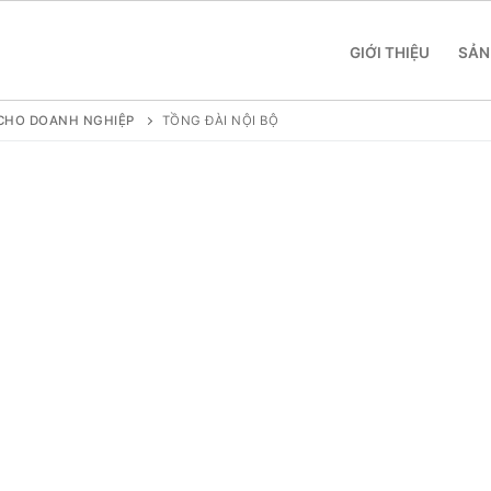
GIỚI THIỆU
SẢN
Ộ CHO DOANH NGHIỆP
TỒNG ĐÀI NỘI BỘ
 SME
 Yeastar S412
 Yeastar S20
 Yeastar S50
 Yeastar S100