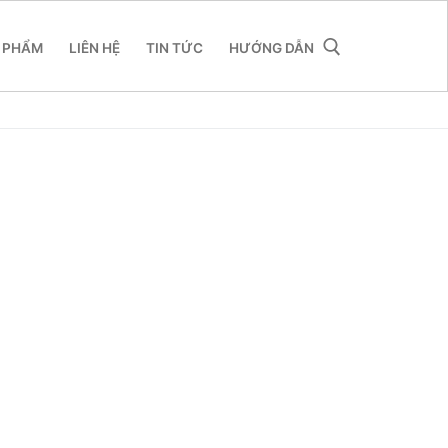
 PHẨM
LIÊN HỆ
TIN TỨC
HƯỚNG DẪN