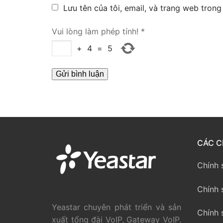
Lưu tên của tôi, email, và trang web trong 
PRI VoIP Gate
Vui lòng làm phép tính!
*
PRI VoIP Gat
+
4
=
5
BRI VoIP Gate
LIÊN HỆ
TIN TỨC
HƯỚNG DẪN
CÁC C
Chính 
Chính 
Yeastar chuyên phát triển và sản
Chính 
xuất tổng đài VoIP, Gateway VoIP.