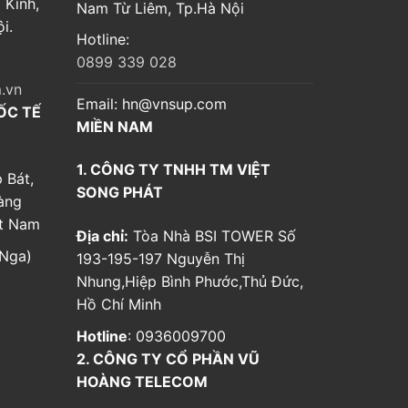
 Kính,
Nam Từ Liêm, Tp.Hà Nội
i.
Hotline:
0899 339 028
.vn
Email:
hn@vnsup.com
ỐC TẾ
MIỀN NAM
1. CÔNG TY TNHH TM VIỆT
 Bát,
SONG PHÁT
àng
ệt Nam
Địa chỉ:
Tòa Nhà BSI TOWER Số
Nga)
193-195-197 Nguyễn Thị
Nhung,Hiệp Bình Phước,Thủ Đức,
Hồ Chí Minh
Hotline
: 0936009700
2. CÔNG TY CỔ PHẦN VŨ
HOÀNG TELECOM