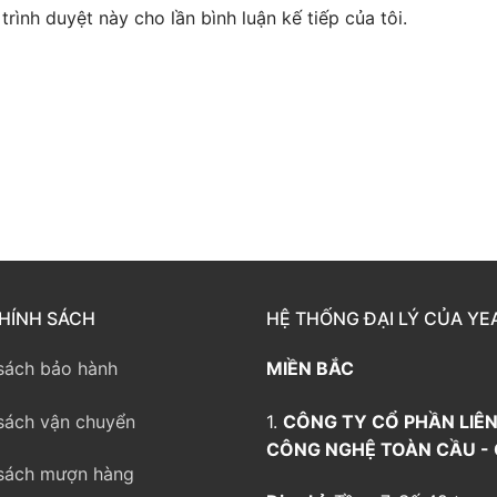
trình duyệt này cho lần bình luận kế tiếp của tôi.
way TE100
eway TE200
way
HÍNH SÁCH
HỆ THỐNG ĐẠI LÝ CỦA YE
sách bảo hành
MIỀN BẮC
sách vận chuyển
1.
CÔNG TY CỔ PHẦN LIÊN
CÔNG NGHỆ TOÀN CẦU -
sách mượn hàng