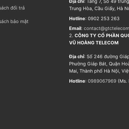
Địa chỉ
: Tầng 7, Số 49 trung
sách đổi trả
Trung Hòa, Cầu Giấy, Hà Nộ
Hotline
: 0902 253 263
sách bảo mật
Email
:
contact@gtctelecom
2.
CÔNG TY CỔ PHẦN QU
VŨ HOÀNG TELECOM
Địa chỉ
: Số 246 đường Giáp
Phường Giáp Bát, Quận Ho
Mai, Thành phố Hà Nội, Vi
Hotline
:
0989067969
(Ms. 