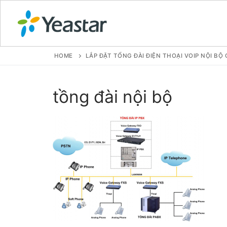
HOME
LẮP ĐẶT TỔNG ĐÀI ĐIỆN THOẠI VOIP NỘI B
GIỚI THIỆU
tồng đài nội bộ
SẢN PHẨM
VOIP PBX FOR
Tổng đài VoIP
Tổng đài VoIP
Tổng đài VoIP
Tổng đài VoIP