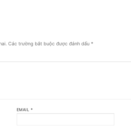
 Yeastar S300
NE SYSTEM
tar Cloud
ai.
Các trường bắt buộc được đánh dấu
*
RGE ENTERPRISES
tar K2
Y
eway
eway
EMAIL
*
 / 4G Gateways
VoIP Gateway