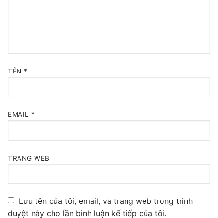
Tổng đài VoIP Yeastar S300
HOSTED PHONE SYSTEM
Tổng đài Yeastar Cloud
TÊN
*
IPPBX FOR LARGE ENTERPRISES
Tổng đài Yeastar K2
EMAIL
*
VOIP GATEWAY
FXS VoIP Gateway
TRANG WEB
FXO VoIP Gateway
VoIP GSM / 3G / 4G Gateways
Lưu tên của tôi, email, và trang web trong trình
E1 / T1 / PRI VoIP Gateway
duyệt này cho lần bình luận kế tiếp của tôi.