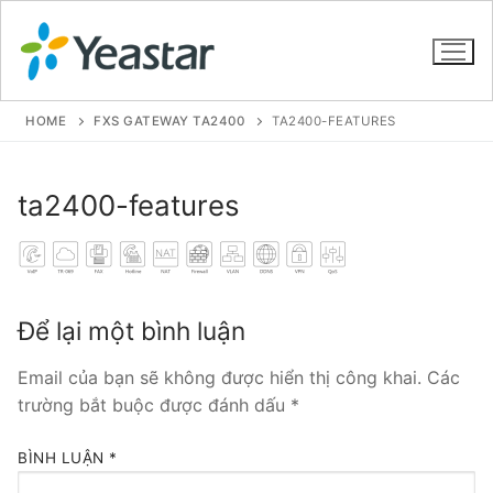
HOME
FXS GATEWAY TA2400
TA2400-FEATURES
GIỚI THIỆU
ta2400-features
SẢN PHẨM
VOIP PBX FOR SME
Để lại một bình luận
Tổng đài VoIP Yeastar S412
Email của bạn sẽ không được hiển thị công khai.
Các
Tổng đài VoIP Yeastar S20
trường bắt buộc được đánh dấu
*
Tổng đài VoIP Yeastar S50
BÌNH LUẬN
*
Tổng đài VoIP Yeastar S100