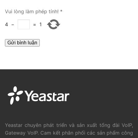
PRI VoIP Gateway TE100
Vui lòng làm phép tính!
*
PRI VoIP Gateway TE200
4
−
=
1
BRI VoIP Gateway
LIÊN HỆ
TIN TỨC
HƯỚNG DẪN
Yeastar chuyên phát triển và sản xuất tổng đài VoIP,
Gateway VoIP. Cam kết phân phối các sản phẩm công