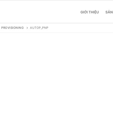
GIỚI THIỆU
SẢN
 PROVISIONING
AUTOP_PNP
 SME
 Yeastar S412
 Yeastar S20
 Yeastar S50
 Yeastar S100