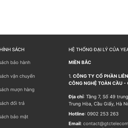
way TE100
eway TE200
way
HÍNH SÁCH
HỆ THỐNG ĐẠI LÝ CỦA YE
sách bảo hành
MIỀN BẮC
sách vận chuyển
1.
CÔNG TY CỔ PHẦN LIÊN
CÔNG NGHỆ TOÀN CẦU -
sách mượn hàng
Địa chỉ
: Tầng 7, Số 49 trung
sách đổi trả
Trung Hòa, Cầu Giấy, Hà Nộ
Hotline
: 0902 253 263
sách bảo mật
Email
:
contact@gtctelecom