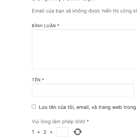
Tổng đài VoIP
Email của bạn sẽ không được hiển thị công kh
HOSTED PHO
BÌNH LUẬN
*
Tổng đài Yeas
IPPBX FOR LA
Tổng đài Yeas
VOIP GATEWA
TÊN
*
FXS VoIP Gat
FXO VoIP Gat
Lưu tên của tôi, email, và trang web trong 
VoIP GSM / 3G
Vui lòng làm phép tính!
*
E1 / T1 / PRI 
1
+
2
=