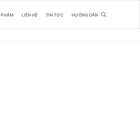
 PHẨM
LIÊN HỆ
TIN TỨC
HƯỚNG DẪN