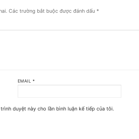
 Yeastar S300
ai.
Các trường bắt buộc được đánh dấu
*
NE SYSTEM
tar Cloud
RGE ENTERPRISES
tar K2
Y
EMAIL
*
eway
eway
trình duyệt này cho lần bình luận kế tiếp của tôi.
 / 4G Gateways
VoIP Gateway