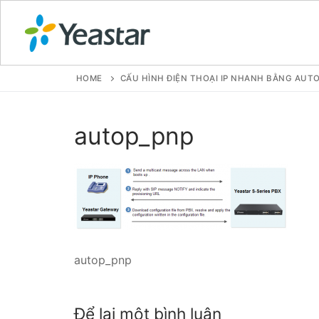
HOME
CẤU HÌNH ĐIỆN THOẠI IP NHANH BẰNG AUTO
GIỚI THIỆU
autop_pnp
SẢN PHẨM
VOIP PBX FOR
Tổng đài VoIP
Tổng đài VoIP
autop_pnp
Tổng đài VoIP
Để lại một bình luận
Tổng đài VoIP