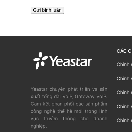
PRI VoIP Gate
PRI VoIP Gat
BRI VoIP Gate
LIÊN HỆ
CÁC C
TIN TỨC
Chính 
HƯỚNG DẪN
Chính 
Yeastar chuyên phát triển và sản
Chính 
xuất tổng đài VoIP, Gateway VoIP.
Cam kết phân phối các sản phẩm
Chính 
công nghệ thế hệ mới trong lĩnh
vực truyền thông cho doanh
Chính 
nghiệp.