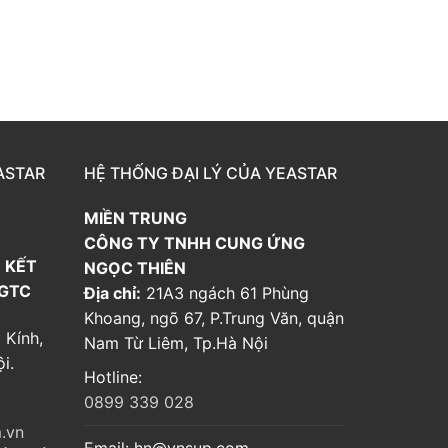
ASTAR
HỆ THỐNG ĐẠI LÝ CỦA YEASTAR
MIỀN TRUNG
CÔNG TY TNHH CUNG ỨNG
 KẾT
NGỌC THIÊN
 GTC
Địa chỉ:
21A3 ngách 61 Phùng
Khoang, ngõ 67, P.Trung Văn, quận
 Kính,
Nam Từ Liêm, Tp.Hà Nội
i.
Hotline:
0899 339 028
.vn
Email:
hn@vnsup.com