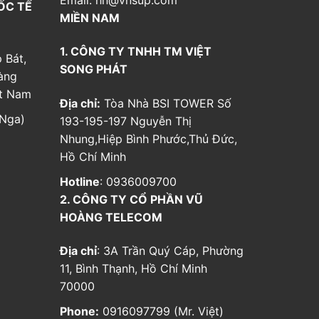
ỐC TẾ
MIỀN NAM
1. CÔNG TY TNHH TM VIỆT
 Bát,
SONG PHÁT
àng
ệt Nam
Địa chỉ:
Tòa Nhà BSI TOWER Số
Nga)
193-195-197 Nguyễn Thị
Nhung,Hiệp Bình Phước,Thủ Đức,
Hồ Chí Minh
Hotline
: 0936009700
2. CÔNG TY CỔ PHẦN VŨ
HOÀNG TELECOM
Địa chỉ
: 3A Trần Quý Cáp, Phường
11, Bình Thạnh, Hồ Chí Minh
70000
Phone:
0916097799 (Mr. Việt)