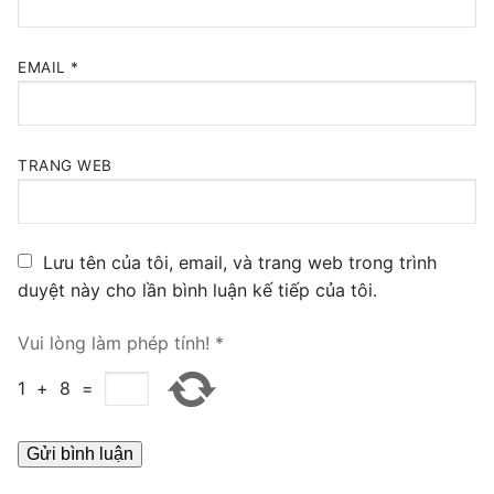
PRI VoIP Gateway TE100
EMAIL
*
PRI VoIP Gateway TE200
BRI VoIP Gateway
TRANG WEB
LIÊN HỆ
TIN TỨC
Lưu tên của tôi, email, và trang web trong trình
HƯỚNG DẪN
duyệt này cho lần bình luận kế tiếp của tôi.
Vui lòng làm phép tính!
*
1
+
8
=