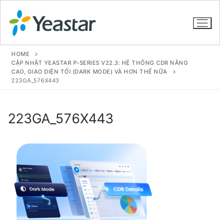
HOME
CẬP NHẬT YEASTAR P-SERIES V22.3: HỆ THỐNG CDR NÂNG
CAO, GIAO DIỆN TỐI (DARK MODE) VÀ HƠN THẾ NỮA
223GA_576X443
GIỚI THIỆU
SẢN PHẨM
223GA_576X443
VOIP PBX FOR SME
Tổng đài VoIP Yeastar S412
Tổng đài VoIP Yeastar S20
Tổng đài VoIP Yeastar S50
Tổng đài VoIP Yeastar S100