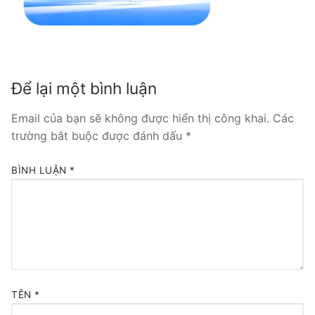
Tổng đài VoIP Yeastar S300
HOSTED PHONE SYSTEM
Tổng đài Yeastar Cloud
Để lại một bình luận
IPPBX FOR LARGE ENTERPRISES
Email của bạn sẽ không được hiển thị công khai.
Các
trường bắt buộc được đánh dấu
*
Tổng đài Yeastar K2
BÌNH LUẬN
*
VOIP GATEWAY
FXS VoIP Gateway
FXO VoIP Gateway
VoIP GSM / 3G / 4G Gateways
TÊN
*
E1 / T1 / PRI VoIP Gateway