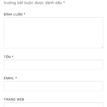
trường bắt buộc được đánh dấu
*
Tổng đài VoIP Yeastar S300
BÌNH LUẬN
*
HOSTED PHONE SYSTEM
Tổng đài Yeastar Cloud
IPPBX FOR LARGE ENTERPRISES
Tổng đài Yeastar K2
TÊN
*
VOIP GATEWAY
FXS VoIP Gateway
EMAIL
*
FXO VoIP Gateway
VoIP GSM / 3G / 4G Gateways
TRANG WEB
E1 / T1 / PRI VoIP Gateway