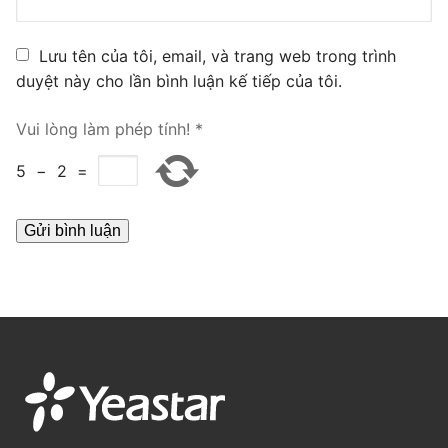
PRI VoIP Gateway TE100
Lưu tên của tôi, email, và trang web trong trình
PRI VoIP Gateway TE200
duyệt này cho lần bình luận kế tiếp của tôi.
BRI VoIP Gateway
Vui lòng làm phép tính!
*
LIÊN HỆ
5
−
2
=
TIN TỨC
HƯỚNG DẪN