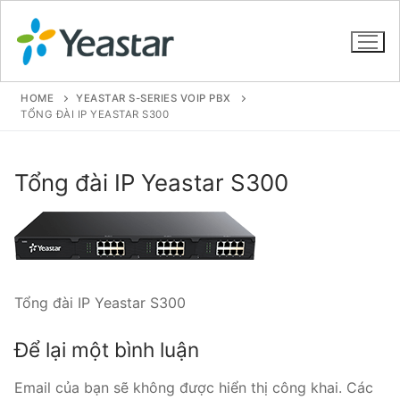
HOME
YEASTAR S-SERIES VOIP PBX
TỔNG ĐÀI IP YEASTAR S300
GIỚI THIỆU
Tổng đài IP Yeastar S300
SẢN PHẨM
VOIP PBX FOR SME
Tổng đài VoIP Yeastar S412
Tổng đài IP Yeastar S300
Tổng đài VoIP Yeastar S20
Để lại một bình luận
Tổng đài VoIP Yeastar S50
Email của bạn sẽ không được hiển thị công khai.
Các
Tổng đài VoIP Yeastar S100