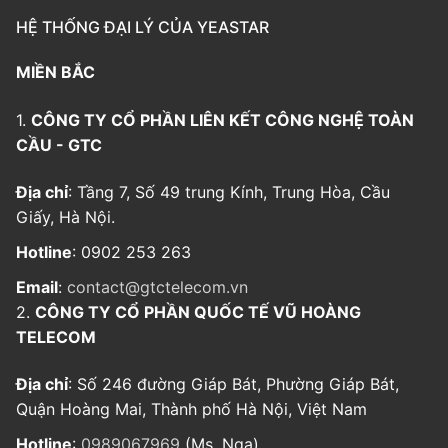
HỆ THỐNG ĐẠI LÝ CỦA YEASTAR
MIỀN BẮC
1.
CÔNG TY CỔ PHẦN LIÊN KẾT CÔNG NGHỆ TOÀN
CẦU - GTC
Địa chỉ
: Tầng 7, Số 49 trung Kính, Trung Hòa, Cầu
Giấy, Hà Nội.
Hotline
: 0902 253 263
Email
:
contact@gtctelecom.vn
2.
CÔNG TY CỔ PHẦN QUỐC TẾ VŨ HOÀNG
TELECOM
Địa chỉ
: Số 246 đường Giáp Bát, Phường Giáp Bát,
Quận Hoàng Mai, Thành phố Hà Nội, Việt Nam
Hotline
:
0989067969
(Ms. Nga)