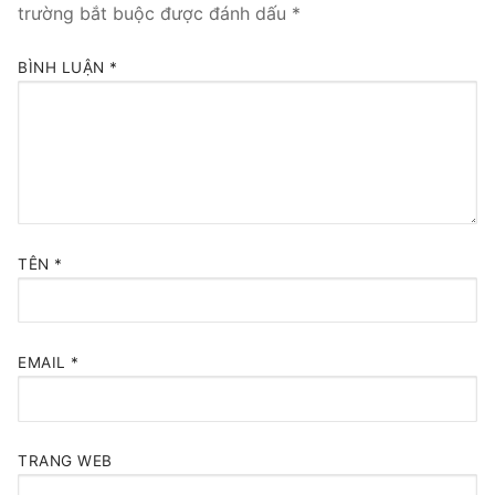
trường bắt buộc được đánh dấu
*
Tổng đài VoIP Yeastar S300
BÌNH LUẬN
*
HOSTED PHONE SYSTEM
Tổng đài Yeastar Cloud
IPPBX FOR LARGE ENTERPRISES
Tổng đài Yeastar K2
TÊN
*
VOIP GATEWAY
FXS VoIP Gateway
EMAIL
*
FXO VoIP Gateway
VoIP GSM / 3G / 4G Gateways
TRANG WEB
E1 / T1 / PRI VoIP Gateway