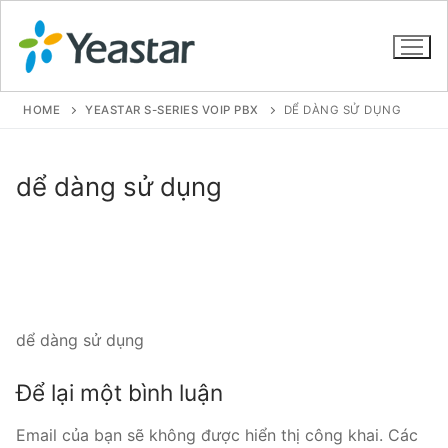
HOME
YEASTAR S-SERIES VOIP PBX
DỂ DÀNG SỬ DỤNG
GIỚI THIỆU
dể dàng sử dụng
SẢN PHẨM
VOIP PBX FOR SME
Tổng đài VoIP Yeastar S412
dể dàng sử dụng
Tổng đài VoIP Yeastar S20
Để lại một bình luận
Tổng đài VoIP Yeastar S50
Email của bạn sẽ không được hiển thị công khai.
Các
Tổng đài VoIP Yeastar S100