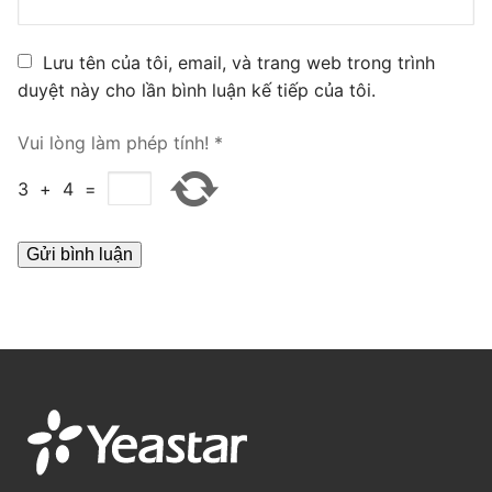
PRI VoIP Gateway TE100
Lưu tên của tôi, email, và trang web trong trình
PRI VoIP Gateway TE200
duyệt này cho lần bình luận kế tiếp của tôi.
BRI VoIP Gateway
Vui lòng làm phép tính!
*
LIÊN HỆ
3
+
4
=
TIN TỨC
HƯỚNG DẪN