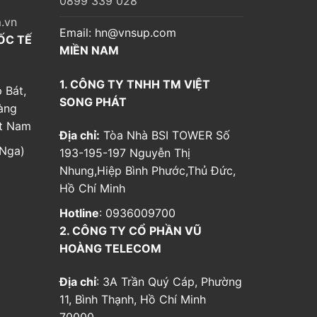
0899 339 028
.vn
Email:
hn@vnsup.com
ỐC TẾ
MIỀN NAM
1. CÔNG TY TNHH TM VIỆT
 Bát,
SONG PHÁT
àng
ệt Nam
Địa chỉ:
Tòa Nhà BSI TOWER Số
Nga)
193-195-197 Nguyễn Thị
Nhung,Hiệp Bình Phước,Thủ Đức,
Hồ Chí Minh
Hotline
: 0936009700
2. CÔNG TY CỔ PHẦN VŨ
HOÀNG TELECOM
Địa chỉ
: 3A Trần Quý Cáp, Phường
11, Bình Thạnh, Hồ Chí Minh