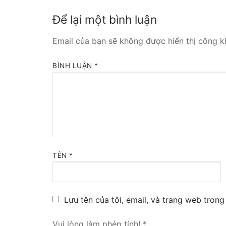
Tổng đài VoIP
Để lại một bình luận
HOSTED PHO
Email của bạn sẽ không được hiển thị công kh
Tổng đài Yeas
BÌNH LUẬN
*
IPPBX FOR LA
Tổng đài Yeas
VOIP GATEWA
FXS VoIP Gat
TÊN
*
FXO VoIP Gat
VoIP GSM / 3G
Lưu tên của tôi, email, và trang web trong 
E1 / T1 / PRI 
Vui lòng làm phép tính!
*