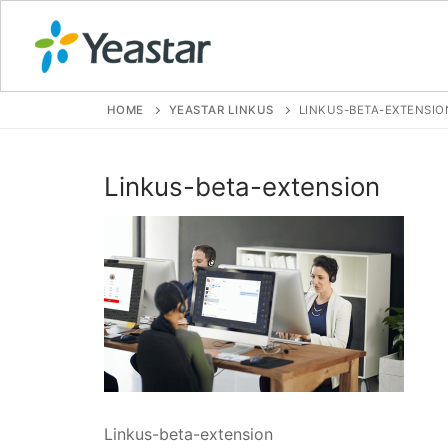
HOME
YEASTAR LINKUS
LINKUS-BETA-EXTENSIO
GIỚI THIỆU
Linkus-beta-extension
SẢN PHẨM
VOIP PBX FOR
Tổng đài VoIP
Tổng đài VoIP
Tổng đài VoIP
Linkus-beta-extension
Tổng đài VoIP