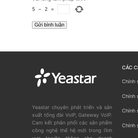
PRI VoIP Gate
5
−
2
=
PRI VoIP Gat
BRI VoIP Gate
LIÊN HỆ
TIN TỨC
CÁC C
HƯỚNG DẪN
Chính 
Chính 
Yeastar chuyên phát triển và sản
Chính 
xuất tổng đài VoIP, Gateway VoIP.
Cam kết phân phối các sản phẩm
Chính 
công nghệ thế hệ mới trong lĩnh