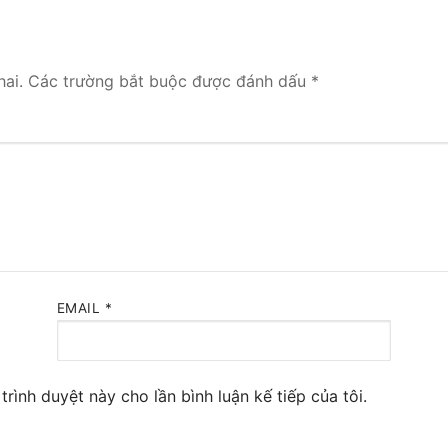
 Yeastar S300
NE SYSTEM
ai.
Các trường bắt buộc được đánh dấu
*
tar Cloud
RGE ENTERPRISES
tar K2
Y
eway
EMAIL
*
eway
 / 4G Gateways
trình duyệt này cho lần bình luận kế tiếp của tôi.
VoIP Gateway