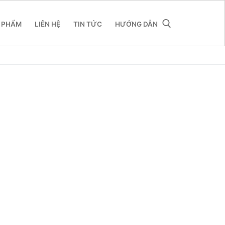
 PHẨM
LIÊN HỆ
TIN TỨC
HƯỚNG DẪN