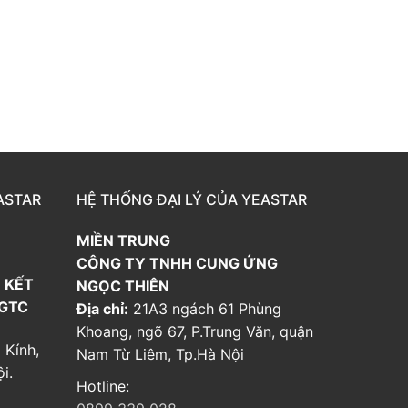
ASTAR
HỆ THỐNG ĐẠI LÝ CỦA YEASTAR
MIỀN TRUNG
CÔNG TY TNHH CUNG ỨNG
 KẾT
NGỌC THIÊN
 GTC
Địa chỉ:
21A3 ngách 61 Phùng
Khoang, ngõ 67, P.Trung Văn, quận
 Kính,
Nam Từ Liêm, Tp.Hà Nội
i.
Hotline: