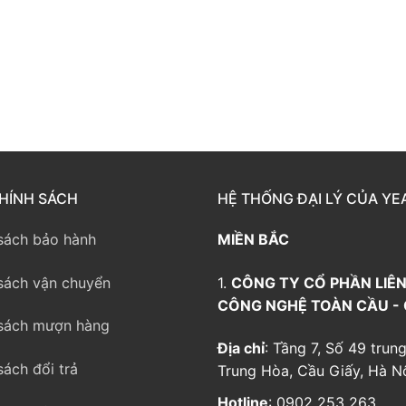
way TE100
eway TE200
way
HÍNH SÁCH
HỆ THỐNG ĐẠI LÝ CỦA YE
sách bảo hành
MIỀN BẮC
sách vận chuyển
1.
CÔNG TY CỔ PHẦN LIÊN
CÔNG NGHỆ TOÀN CẦU -
sách mượn hàng
Địa chỉ
: Tầng 7, Số 49 trung
sách đổi trả
Trung Hòa, Cầu Giấy, Hà Nộ
Hotline
: 0902 253 263