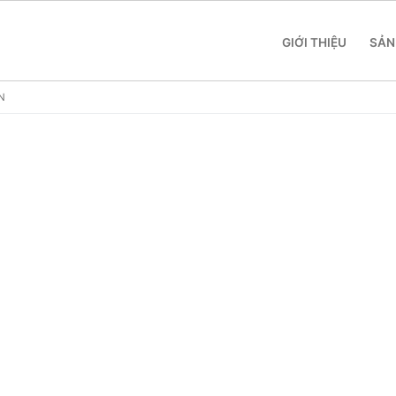
GIỚI THIỆU
SẢN
N
 SME
 Yeastar S412
 Yeastar S20
 Yeastar S50
 Yeastar S100