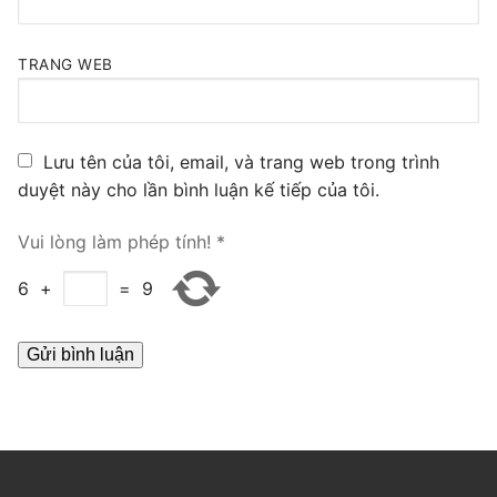
PRI VoIP Gateway TE100
TRANG WEB
PRI VoIP Gateway TE200
BRI VoIP Gateway
Lưu tên của tôi, email, và trang web trong trình
LIÊN HỆ
duyệt này cho lần bình luận kế tiếp của tôi.
TIN TỨC
Vui lòng làm phép tính!
*
HƯỚNG DẪN
6
+
=
9