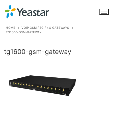
HOME
VOIP GSM / 3G / 4G GATEWAYS
TG1600-GSM-GATEWAY
GIỚI THIỆU
tg1600-gsm-gateway
SẢN PHẨM
VOIP PBX FOR SME
Tổng đài VoIP Yeastar S412
Tổng đài VoIP Yeastar S20
Tổng đài VoIP Yeastar S50
Tổng đài VoIP Yeastar S100