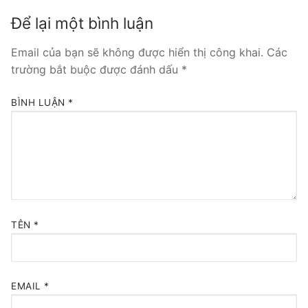
Để lại một bình luận
Tổng đài VoIP Yeastar S300
Email của bạn sẽ không được hiển thị công khai.
Các
HOSTED PHONE SYSTEM
trường bắt buộc được đánh dấu
*
Tổng đài Yeastar Cloud
BÌNH LUẬN
*
IPPBX FOR LARGE ENTERPRISES
Tổng đài Yeastar K2
VOIP GATEWAY
FXS VoIP Gateway
TÊN
*
FXO VoIP Gateway
VoIP GSM / 3G / 4G Gateways
EMAIL
*
E1 / T1 / PRI VoIP Gateway