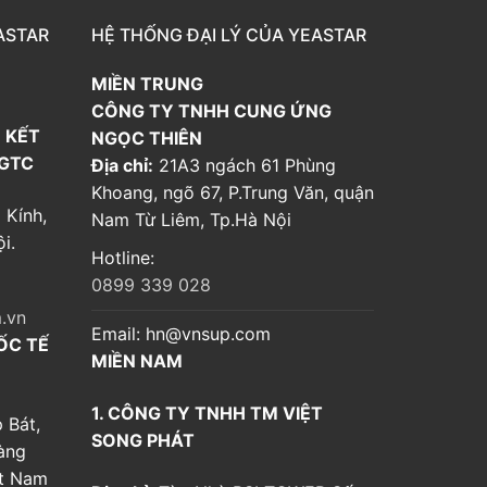
ASTAR
HỆ THỐNG ĐẠI LÝ CỦA YEASTAR
MIỀN TRUNG
CÔNG TY TNHH CUNG ỨNG
 KẾT
NGỌC THIÊN
 GTC
Địa chỉ:
21A3 ngách 61 Phùng
Khoang, ngõ 67, P.Trung Văn, quận
 Kính,
Nam Từ Liêm, Tp.Hà Nội
i.
Hotline:
0899 339 028
.vn
Email:
hn@vnsup.com
ỐC TẾ
MIỀN NAM
1. CÔNG TY TNHH TM VIỆT
 Bát,
SONG PHÁT
àng
ệt Nam