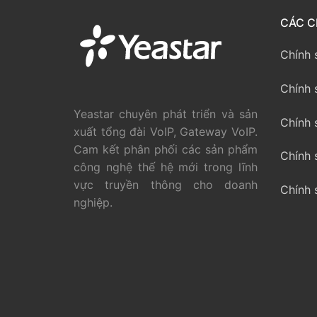
PRI VoIP Gate
CÁC C
PRI VoIP Gat
Chính 
BRI VoIP Gate
Chính 
LIÊN HỆ
Yeastar chuyên phát triển và sản
Chính 
xuất tổng đài VoIP, Gateway VoIP.
TIN TỨC
Cam kết phân phối các sản phẩm
Chính 
công nghệ thế hệ mới trong lĩnh
HƯỚNG DẪN
vực truyền thông cho doanh
Chính 
nghiệp.