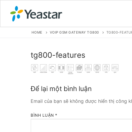
HOME
VOIP GSM GATEWAY TG800
TG800-FEATU
GIỚI THIỆU
tg800-features
SẢN PHẨM
VOIP PBX FOR
Để lại một bình luận
Tổng đài VoIP
Email của bạn sẽ không được hiển thị công kh
Tổng đài VoIP
BÌNH LUẬN
*
Tổng đài VoIP
Tổng đài VoIP