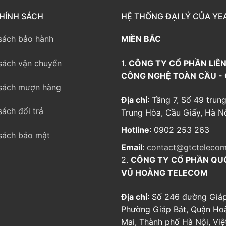
way TE100
HÍNH SÁCH
HỆ THỐNG ĐẠI LÝ CỦA YE
eway TE200
sách bảo hành
MIỀN BẮC
way
sách vận chuyển
1.
CÔNG TY CỔ PHẦN LIÊN
CÔNG NGHỆ TOÀN CẦU -
sách mượn hàng
Địa chỉ
: Tầng 7, Số 49 trung
sách đổi trả
Trung Hòa, Cầu Giấy, Hà Nộ
Hotline
: 0902 253 263
sách bảo mật
Email
:
contact@gtctelecom
2.
CÔNG TY CỔ PHẦN QU
VŨ HOÀNG TELECOM
Địa chỉ
: Số 246 đường Giáp
Phường Giáp Bát, Quận Ho
Mai, Thành phố Hà Nội, Vi