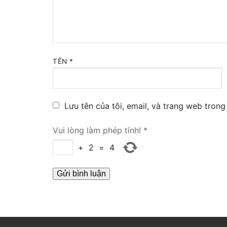
Tổng đài VoIP
HOSTED PHO
Tổng đài Yeas
TÊN
*
IPPBX FOR LA
Tổng đài Yeas
Lưu tên của tôi, email, và trang web trong 
VOIP GATEWA
Vui lòng làm phép tính!
*
+
2
=
4
FXS VoIP Gat
FXO VoIP Gat
VoIP GSM / 3G
E1 / T1 / PRI 