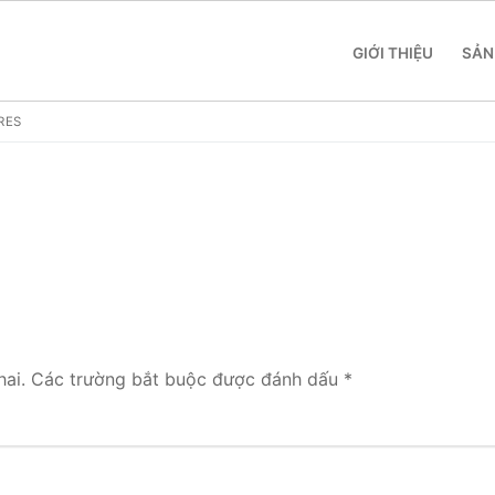
GIỚI THIỆU
SẢN
RES
 SME
 Yeastar S412
ai.
Các trường bắt buộc được đánh dấu
*
 Yeastar S20
 Yeastar S50
 Yeastar S100