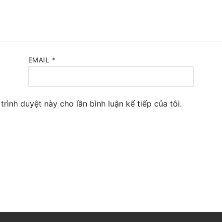
 Yeastar S300
NE SYSTEM
tar Cloud
EMAIL
*
RGE ENTERPRISES
tar K2
trình duyệt này cho lần bình luận kế tiếp của tôi.
Y
eway
eway
 / 4G Gateways
VoIP Gateway