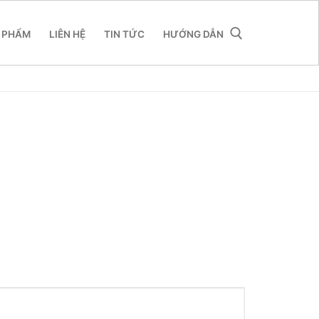
 PHẨM
LIÊN HỆ
TIN TỨC
HƯỚNG DẪN