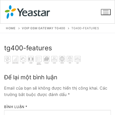
HOME
VOIP GSM GATEWAY TG400
TG400-FEATURES
GIỚI THIỆU
tg400-features
SẢN PHẨM
VOIP PBX FOR SME
Để lại một bình luận
Tổng đài VoIP Yeastar S412
Email của bạn sẽ không được hiển thị công khai.
Các
Tổng đài VoIP Yeastar S20
trường bắt buộc được đánh dấu
*
Tổng đài VoIP Yeastar S50
BÌNH LUẬN
*
Tổng đài VoIP Yeastar S100