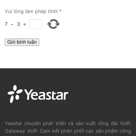
PRI VoIP Gateway TE100
Vui lòng làm phép tính!
*
PRI VoIP Gateway TE200
7
−
3
=
BRI VoIP Gateway
LIÊN HỆ
TIN TỨC
HƯỚNG DẪN
Yeastar chuyên phát triển và sản xuất tổng đài VoIP,
Gateway VoIP. Cam kết phân phối các sản phẩm công