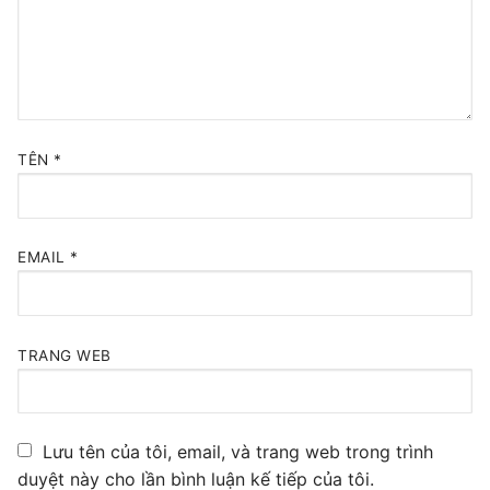
Tổng đài VoIP Yeastar S300
HOSTED PHONE SYSTEM
Tổng đài Yeastar Cloud
TÊN
*
IPPBX FOR LARGE ENTERPRISES
Tổng đài Yeastar K2
EMAIL
*
VOIP GATEWAY
FXS VoIP Gateway
TRANG WEB
FXO VoIP Gateway
VoIP GSM / 3G / 4G Gateways
Lưu tên của tôi, email, và trang web trong trình
E1 / T1 / PRI VoIP Gateway
duyệt này cho lần bình luận kế tiếp của tôi.