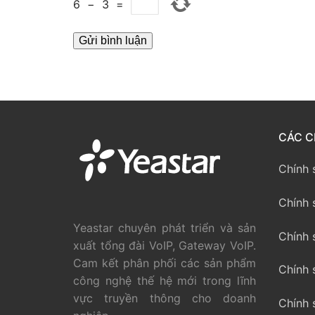
6
−
3
=
PRI VoIP Gate
PRI VoIP Gat
BRI VoIP Gate
LIÊN HỆ
CÁC C
TIN TỨC
HƯỚNG DẪN
Chính 
Chính 
Yeastar chuyên phát triển và sản
Chính 
xuất tổng đài VoIP, Gateway VoIP.
Cam kết phân phối các sản phẩm
Chính 
công nghệ thế hệ mới trong lĩnh
vực truyền thông cho doanh
Chính 