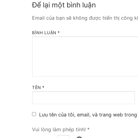
Để lại một bình luận
Tổng đài VoIP
Email của bạn sẽ không được hiển thị công kh
HOSTED PHO
BÌNH LUẬN
*
Tổng đài Yeas
IPPBX FOR LA
Tổng đài Yeas
VOIP GATEWA
TÊN
*
FXS VoIP Gat
FXO VoIP Gat
Lưu tên của tôi, email, và trang web trong 
VoIP GSM / 3G
Vui lòng làm phép tính!
*
E1 / T1 / PRI 