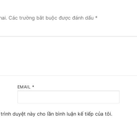
 Yeastar S300
ai.
Các trường bắt buộc được đánh dấu
*
NE SYSTEM
tar Cloud
RGE ENTERPRISES
tar K2
Y
EMAIL
*
eway
eway
trình duyệt này cho lần bình luận kế tiếp của tôi.
 / 4G Gateways
VoIP Gateway