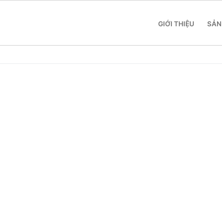
GIỚI THIỆU
SẢN
 SME
 Yeastar S412
 Yeastar S20
 Yeastar S50
 Yeastar S100