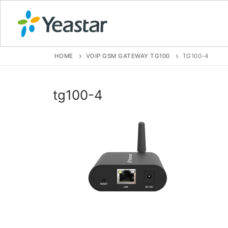
HOME
VOIP GSM GATEWAY TG100
TG100-4
GIỚI THIỆU
tg100-4
SẢN PHẨM
VOIP PBX FOR
Tổng đài VoIP
Tổng đài VoIP
Tổng đài VoIP
Tổng đài VoIP