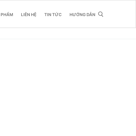
 PHẨM
LIÊN HỆ
TIN TỨC
HƯỚNG DẪN