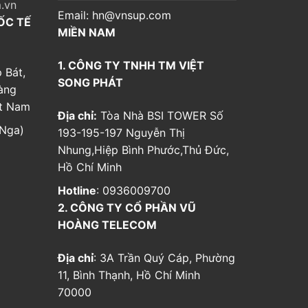
.vn
Email:
hn@vnsup.com
ỐC TẾ
MIỀN NAM
1. CÔNG TY TNHH TM VIỆT
 Bát,
SONG PHÁT
àng
ệt Nam
Địa chỉ:
Tòa Nhà BSI TOWER Số
Nga)
193-195-197 Nguyễn Thị
Nhung,Hiệp Bình Phước,Thủ Đức,
Hồ Chí Minh
Hotline
: 0936009700
2. CÔNG TY CỔ PHẦN VŨ
HOÀNG TELECOM
Địa chỉ
: 3A Trần Quý Cáp, Phường
11, Bình Thạnh, Hồ Chí Minh
70000