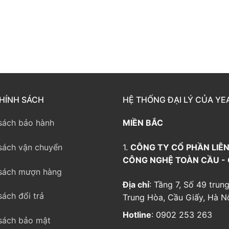
way TE100
eway TE200
way
HÍNH SÁCH
HỆ THỐNG ĐẠI LÝ CỦA YE
sách bảo hành
MIỀN BẮC
sách vận chuyển
1.
CÔNG TY CỔ PHẦN LIÊN
CÔNG NGHỆ TOÀN CẦU -
sách mượn hàng
Địa chỉ
: Tầng 7, Số 49 trung
sách đổi trả
Trung Hòa, Cầu Giấy, Hà Nộ
Hotline
: 0902 253 263
sách bảo mật