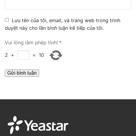
PRI VoIP Gateway TE100
PRI VoIP Gateway TE200
Lưu tên của tôi, email, và trang web trong trình
duyệt này cho lần bình luận kế tiếp của tôi.
BRI VoIP Gateway
Vui lòng làm phép tính!
*
LIÊN HỆ
2
+
=
10
TIN TỨC
HƯỚNG DẪN