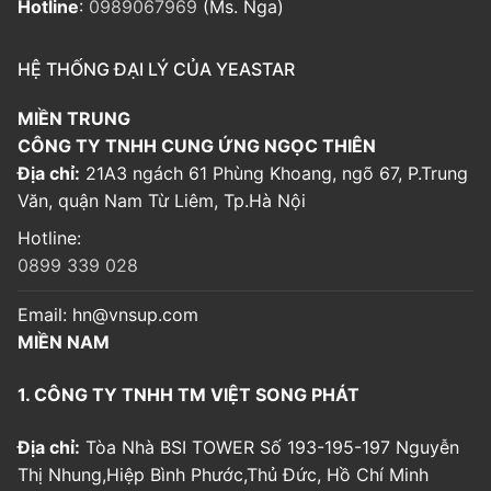
Hotline
:
0989067969
(Ms. Nga)
HỆ THỐNG ĐẠI LÝ CỦA YEASTAR
MIỀN TRUNG
CÔNG TY TNHH CUNG ỨNG NGỌC THIÊN
Địa chỉ:
21A3 ngách 61 Phùng Khoang, ngõ 67, P.Trung
Văn, quận Nam Từ Liêm, Tp.Hà Nội
Hotline:
0899 339 028
Email:
hn@vnsup.com
MIỀN NAM
1. CÔNG TY TNHH TM VIỆT SONG PHÁT
Địa chỉ:
Tòa Nhà BSI TOWER Số 193-195-197 Nguyễn
Thị Nhung,Hiệp Bình Phước,Thủ Đức, Hồ Chí Minh