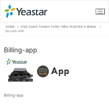
HOME
ỨNG DỤNG THANH TOÁN TRÊN YEASTAR S-SERIAL
BILLING-APP
GIỚI THIỆU
Billing-app
SẢN PHẨM
VOIP PBX FOR SME
Tổng đài VoIP Yeastar S412
Tổng đài VoIP Yeastar S20
Billing-app
Tổng đài VoIP Yeastar S50
Tổng đài VoIP Yeastar S100