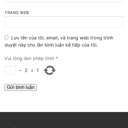
PRI VoIP Gateway TE100
TRANG WEB
PRI VoIP Gateway TE200
BRI VoIP Gateway
Lưu tên của tôi, email, và trang web trong trình
LIÊN HỆ
duyệt này cho lần bình luận kế tiếp của tôi.
TIN TỨC
Vui lòng làm phép tính!
*
HƯỚNG DẪN
−
2
=
1