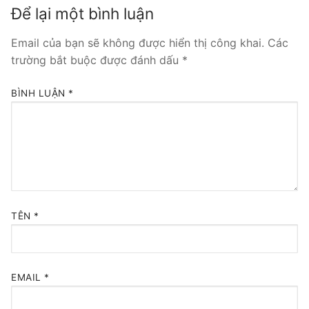
Để lại một bình luận
Tổng đài VoIP Yeastar S300
Email của bạn sẽ không được hiển thị công khai.
Các
HOSTED PHONE SYSTEM
trường bắt buộc được đánh dấu
*
Tổng đài Yeastar Cloud
BÌNH LUẬN
*
IPPBX FOR LARGE ENTERPRISES
Tổng đài Yeastar K2
VOIP GATEWAY
FXS VoIP Gateway
TÊN
*
FXO VoIP Gateway
VoIP GSM / 3G / 4G Gateways
EMAIL
*
E1 / T1 / PRI VoIP Gateway