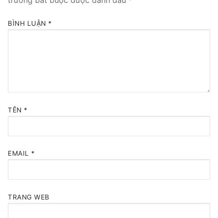
Tổng đài VoIP Yeastar S300
BÌNH LUẬN
*
HOSTED PHONE SYSTEM
Tổng đài Yeastar Cloud
IPPBX FOR LARGE ENTERPRISES
Tổng đài Yeastar K2
TÊN
*
VOIP GATEWAY
FXS VoIP Gateway
EMAIL
*
FXO VoIP Gateway
VoIP GSM / 3G / 4G Gateways
TRANG WEB
E1 / T1 / PRI VoIP Gateway