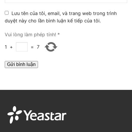
PRI VoIP Gateway TE100
Lưu tên của tôi, email, và trang web trong trình
PRI VoIP Gateway TE200
duyệt này cho lần bình luận kế tiếp của tôi.
BRI VoIP Gateway
Vui lòng làm phép tính!
*
LIÊN HỆ
1
+
=
7
TIN TỨC
HƯỚNG DẪN