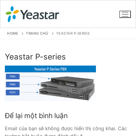
HOME
TRANG CHỦ
YEASTAR P-SERIES
GIỚI THIỆU
Yeastar P-series
SẢN PHẨM
VOIP PBX FOR SME
Tổng đài VoIP Yeastar S412
Tổng đài VoIP Yeastar S20
Để lại một bình luận
Tổng đài VoIP Yeastar S50
Email của bạn sẽ không được hiển thị công khai.
Các
Tổng đài VoIP Yeastar S100
trường bắt buộc được đánh dấu
*