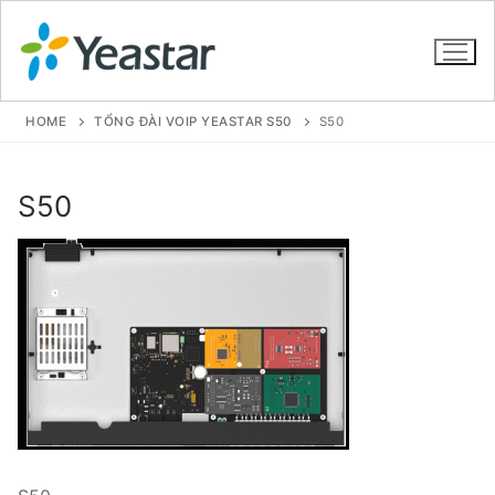
HOME
TỔNG ĐÀI VOIP YEASTAR S50
S50
GIỚI THIỆU
S50
SẢN PHẨM
VOIP PBX FOR SME
Tổng đài VoIP Yeastar S412
Tổng đài VoIP Yeastar S20
Tổng đài VoIP Yeastar S50
Tổng đài VoIP Yeastar S100