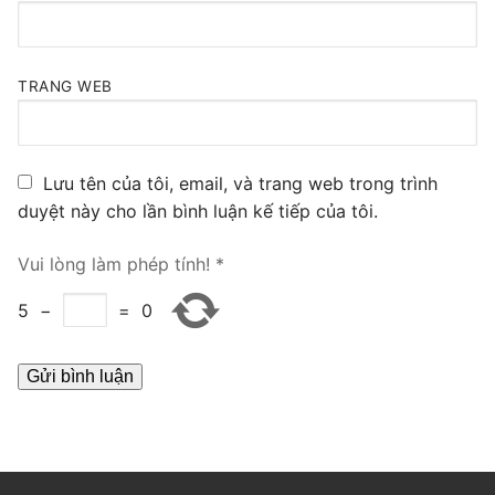
PRI VoIP Gateway TE100
PRI VoIP Gateway TE200
TRANG WEB
BRI VoIP Gateway
LIÊN HỆ
Lưu tên của tôi, email, và trang web trong trình
duyệt này cho lần bình luận kế tiếp của tôi.
TIN TỨC
Vui lòng làm phép tính!
*
HƯỚNG DẪN
5
−
=
0