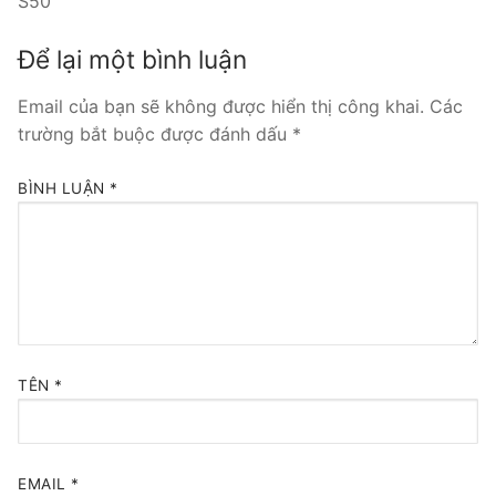
S50
Tổng đài VoIP Yeastar S300
Để lại một bình luận
HOSTED PHONE SYSTEM
Email của bạn sẽ không được hiển thị công khai.
Các
Tổng đài Yeastar Cloud
trường bắt buộc được đánh dấu
*
IPPBX FOR LARGE ENTERPRISES
BÌNH LUẬN
*
Tổng đài Yeastar K2
VOIP GATEWAY
FXS VoIP Gateway
FXO VoIP Gateway
TÊN
*
VoIP GSM / 3G / 4G Gateways
E1 / T1 / PRI VoIP Gateway
EMAIL
*