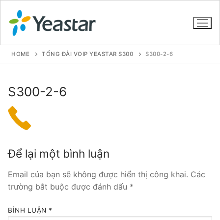
HOME
TỔNG ĐÀI VOIP YEASTAR S300
S300-2-6
GIỚI THIỆU
S300-2-6
SẢN PHẨM
VOIP PBX FOR SME
Tổng đài VoIP Yeastar S412
Để lại một bình luận
Tổng đài VoIP Yeastar S20
Email của bạn sẽ không được hiển thị công khai.
Các
trường bắt buộc được đánh dấu
*
Tổng đài VoIP Yeastar S50
BÌNH LUẬN
*
Tổng đài VoIP Yeastar S100