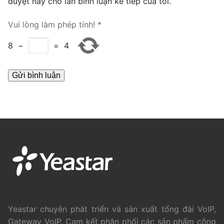
duyệt này cho lần bình luận kế tiếp của tôi.
PRI VoIP Gateway TE100
Vui lòng làm phép tính!
*
PRI VoIP Gateway TE200
8
−
=
4
BRI VoIP Gateway
LIÊN HỆ
TIN TỨC
HƯỚNG DẪN
Yeastar chuyên phát triển và sản xuất tổng đài VoIP,
Gateway VoIP. Cam kết phân phối các sản phẩm công