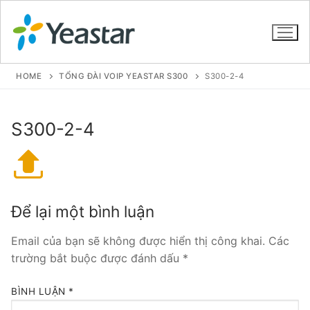
HOME
TỔNG ĐÀI VOIP YEASTAR S300
S300-2-4
GIỚI THIỆU
S300-2-4
SẢN PHẨM
VOIP PBX FOR SME
Để lại một bình luận
Tổng đài VoIP Yeastar S412
Email của bạn sẽ không được hiển thị công khai.
Các
Tổng đài VoIP Yeastar S20
trường bắt buộc được đánh dấu
*
Tổng đài VoIP Yeastar S50
BÌNH LUẬN
*
Tổng đài VoIP Yeastar S100