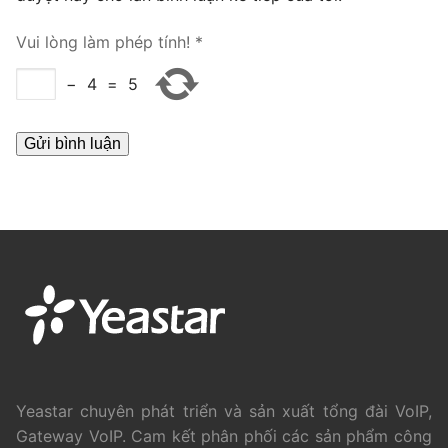
PRI VoIP Gateway TE100
Vui lòng làm phép tính!
*
PRI VoIP Gateway TE200
−
4
=
5
BRI VoIP Gateway
LIÊN HỆ
TIN TỨC
HƯỚNG DẪN
Yeastar chuyên phát triển và sản xuất tổng đài VoIP,
Gateway VoIP. Cam kết phân phối các sản phẩm công