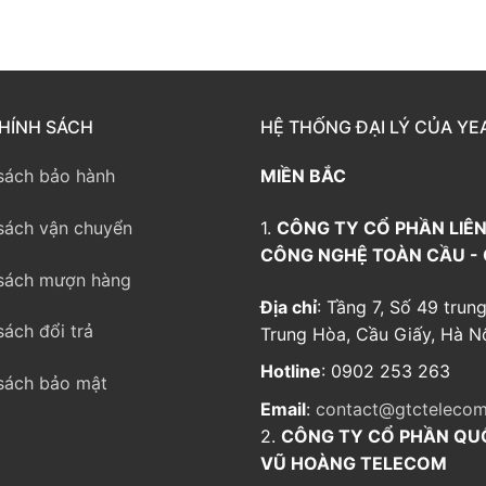
way TE100
eway TE200
way
HÍNH SÁCH
HỆ THỐNG ĐẠI LÝ CỦA YE
sách bảo hành
MIỀN BẮC
sách vận chuyển
1.
CÔNG TY CỔ PHẦN LIÊN
CÔNG NGHỆ TOÀN CẦU -
sách mượn hàng
Địa chỉ
: Tầng 7, Số 49 trung
sách đổi trả
Trung Hòa, Cầu Giấy, Hà Nộ
Hotline
: 0902 253 263
sách bảo mật
Email
:
contact@gtctelecom
2.
CÔNG TY CỔ PHẦN QU
VŨ HOÀNG TELECOM