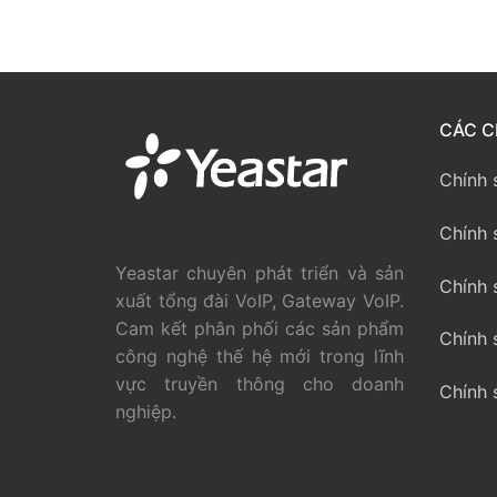
PRI VoIP Gate
PRI VoIP Gat
BRI VoIP Gate
CÁC C
LIÊN HỆ
Chính 
TIN TỨC
Chính 
HƯỚNG DẪN
Yeastar chuyên phát triển và sản
Chính 
xuất tổng đài VoIP, Gateway VoIP.
Cam kết phân phối các sản phẩm
Chính 
công nghệ thế hệ mới trong lĩnh
vực truyền thông cho doanh
Chính 
nghiệp.