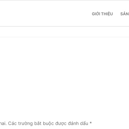
GIỚI THIỆU
SẢN
 SME
 Yeastar S412
 Yeastar S20
 Yeastar S50
ai.
Các trường bắt buộc được đánh dấu
*
 Yeastar S100