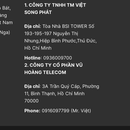
1. CÔNG TY TNHH TM VIỆT
 Bát,
SONG PHÁT
àng
ệt Nam
Địa chỉ:
Tòa Nhà BSI TOWER Số
Nga)
193-195-197 Nguyễn Thị
Nhung,Hiệp Bình Phước,Thủ Đức,
Hồ Chí Minh
Hotline
: 0936009700
2. CÔNG TY CỔ PHẦN VŨ
HOÀNG TELECOM
Địa chỉ
: 3A Trần Quý Cáp, Phường
11, Bình Thạnh, Hồ Chí Minh
70000
Phone:
0916097799 (Mr. Việt)