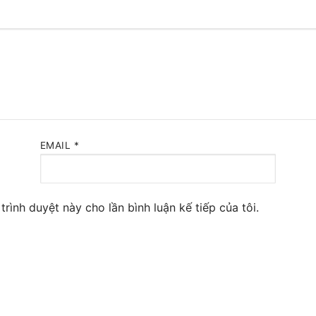
 Yeastar S300
NE SYSTEM
tar Cloud
RGE ENTERPRISES
EMAIL
*
tar K2
Y
trình duyệt này cho lần bình luận kế tiếp của tôi.
eway
eway
 / 4G Gateways
VoIP Gateway