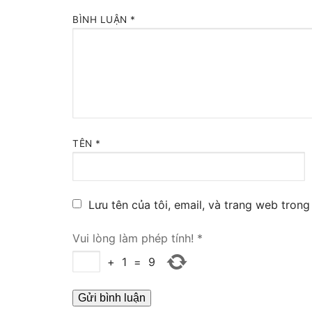
BÌNH LUẬN
*
Tổng đài VoIP
HOSTED PHO
Tổng đài Yeas
IPPBX FOR LA
TÊN
*
Tổng đài Yeas
VOIP GATEWA
Lưu tên của tôi, email, và trang web trong 
FXS VoIP Gat
FXO VoIP Gat
Vui lòng làm phép tính!
*
+
1
=
9
VoIP GSM / 3G
E1 / T1 / PRI 