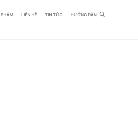
 PHẨM
LIÊN HỆ
TIN TỨC
HƯỚNG DẪN