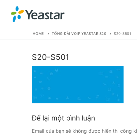
HOME
TỔNG ĐÀI VOIP YEASTAR S20
S20-S501
GIỚI THIỆU
S20-S501
SẢN PHẨM
VOIP PBX FOR
Tổng đài VoIP
Tổng đài VoIP
Để lại một bình luận
Tổng đài VoIP
Email của bạn sẽ không được hiển thị công kh
Tổng đài VoIP