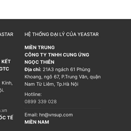
ASTAR
HỆ THỐNG ĐẠI LÝ CỦA YEASTAR
MIỀN TRUNG
CÔNG TY TNHH CUNG ỨNG
 KẾT
NGỌC THIÊN
 GTC
Địa chỉ:
21A3 ngách 61 Phùng
Khoang, ngõ 67, P.Trung Văn, quận
 Kính,
Nam Từ Liêm, Tp.Hà Nội
i.
Hotline:
0899 339 028
.vn
Email:
hn@vnsup.com
ỐC TẾ
MIỀN NAM