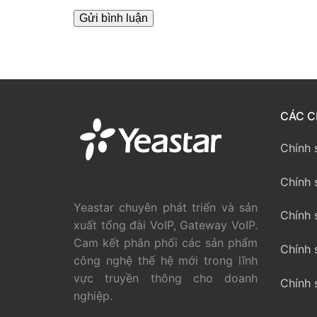
PRI VoIP Gate
PRI VoIP Gat
BRI VoIP Gate
LIÊN HỆ
CÁC C
TIN TỨC
Chính 
HƯỚNG DẪN
Chính 
Yeastar chuyên phát triển và sản
Chính 
xuất tổng đài VoIP, Gateway VoIP.
Cam kết phân phối các sản phẩm
Chính 
công nghệ thế hệ mới trong lĩnh
vực truyền thông cho doanh
Chính 
nghiệp.