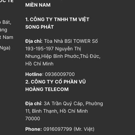
ỐC TẾ
MIỀN NAM
1. CÔNG TY TNHH TM VIỆT
 Bát,
SONG PHÁT
àng
ệt Nam
Địa chỉ:
Tòa Nhà BSI TOWER Số
Nga)
193-195-197 Nguyễn Thị
Nhung,Hiệp Bình Phước,Thủ Đức,
Hồ Chí Minh
Hotline
: 0936009700
2. CÔNG TY CỔ PHẦN VŨ
HOÀNG TELECOM
Địa chỉ
: 3A Trần Quý Cáp, Phường
11, Bình Thạnh, Hồ Chí Minh
70000
Phone:
0916097799 (Mr. Việt)