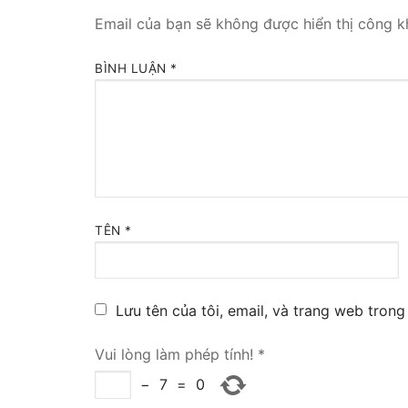
Email của bạn sẽ không được hiển thị công kh
Tổng đài VoIP
BÌNH LUẬN
*
HOSTED PHO
Tổng đài Yeas
IPPBX FOR LA
Tổng đài Yeas
VOIP GATEWA
TÊN
*
FXS VoIP Gat
FXO VoIP Gat
Lưu tên của tôi, email, và trang web trong 
VoIP GSM / 3G
Vui lòng làm phép tính!
*
−
7
=
0
E1 / T1 / PRI 