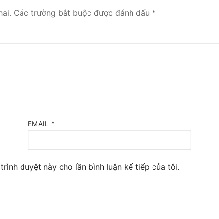
ai.
Các trường bắt buộc được đánh dấu
*
 Yeastar S300
NE SYSTEM
tar Cloud
RGE ENTERPRISES
tar K2
Y
EMAIL
*
eway
eway
trình duyệt này cho lần bình luận kế tiếp của tôi.
 / 4G Gateways
VoIP Gateway