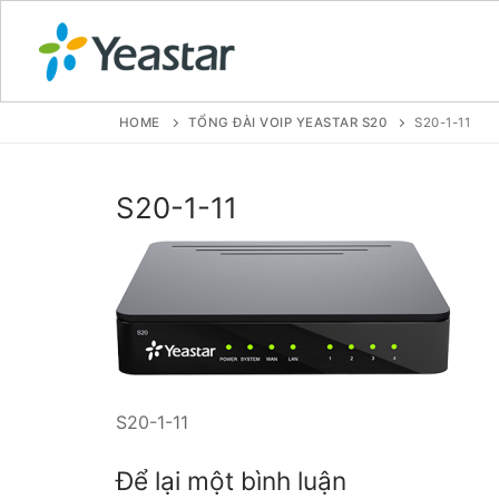
HOME
TỔNG ĐÀI VOIP YEASTAR S20
S20-1-11
GIỚI THIỆU
S20-1-11
SẢN PHẨM
VOIP PBX FOR
Tổng đài VoIP
Tổng đài VoIP
S20-1-11
Tổng đài VoIP
Để lại một bình luận
Tổng đài VoIP