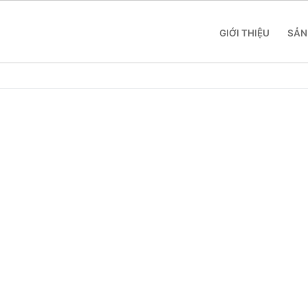
GIỚI THIỆU
SẢN
 SME
 Yeastar S412
 Yeastar S20
 Yeastar S50
 Yeastar S100