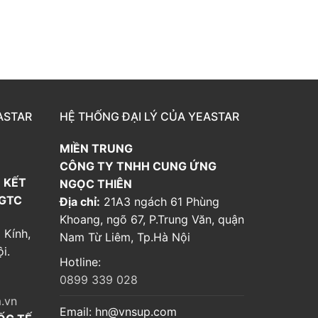
ASTAR
HỆ THỐNG ĐẠI LÝ CỦA YEASTAR
MIỀN TRUNG
CÔNG TY TNHH CUNG ỨNG
 KẾT
NGỌC THIÊN
 GTC
Địa chỉ:
21A3 ngách 61 Phùng
Khoang, ngõ 67, P.Trung Văn, quận
 Kính,
Nam Từ Liêm, Tp.Hà Nội
i.
Hotline:
0899 339 028
.vn
Email:
hn@vnsup.com