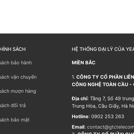
way TE100
eway TE200
way
HÍNH SÁCH
HỆ THỐNG ĐẠI LÝ CỦA YE
sách bảo hành
MIỀN BẮC
sách vận chuyển
1.
CÔNG TY CỔ PHẦN LIÊN
CÔNG NGHỆ TOÀN CẦU -
sách mượn hàng
Địa chỉ
: Tầng 7, Số 49 trung
sách đổi trả
Trung Hòa, Cầu Giấy, Hà Nộ
Hotline
: 0902 253 263
sách bảo mật
Email
:
contact@gtctelecom