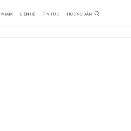
 PHẨM
LIÊN HỆ
TIN TỨC
HƯỚNG DẪN