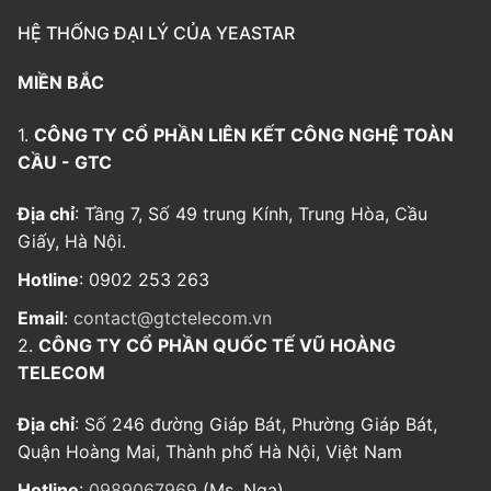
HỆ THỐNG ĐẠI LÝ CỦA YEASTAR
MIỀN BẮC
1.
CÔNG TY CỔ PHẦN LIÊN KẾT CÔNG NGHỆ TOÀN
CẦU - GTC
Địa chỉ
: Tầng 7, Số 49 trung Kính, Trung Hòa, Cầu
Giấy, Hà Nội.
Hotline
: 0902 253 263
Email
:
contact@gtctelecom.vn
2.
CÔNG TY CỔ PHẦN QUỐC TẾ VŨ HOÀNG
TELECOM
Địa chỉ
: Số 246 đường Giáp Bát, Phường Giáp Bát,
Quận Hoàng Mai, Thành phố Hà Nội, Việt Nam
Hotline
:
0989067969
(Ms. Nga)