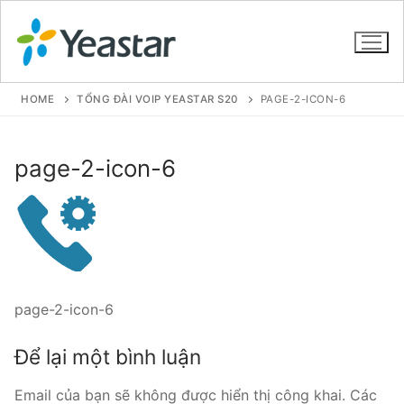
HOME
TỔNG ĐÀI VOIP YEASTAR S20
PAGE-2-ICON-6
GIỚI THIỆU
page-2-icon-6
SẢN PHẨM
VOIP PBX FOR SME
Tổng đài VoIP Yeastar S412
page-2-icon-6
Tổng đài VoIP Yeastar S20
Để lại một bình luận
Tổng đài VoIP Yeastar S50
Email của bạn sẽ không được hiển thị công khai.
Các
Tổng đài VoIP Yeastar S100