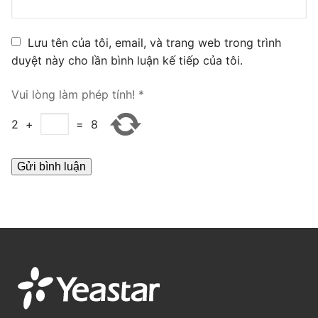
PRI VoIP Gateway TE100
Lưu tên của tôi, email, và trang web trong trình
PRI VoIP Gateway TE200
duyệt này cho lần bình luận kế tiếp của tôi.
BRI VoIP Gateway
Vui lòng làm phép tính!
*
LIÊN HỆ
2
+
=
8
TIN TỨC
HƯỚNG DẪN