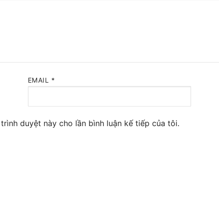
 Yeastar S300
NE SYSTEM
tar Cloud
RGE ENTERPRISES
EMAIL
*
tar K2
Y
trình duyệt này cho lần bình luận kế tiếp của tôi.
eway
eway
 / 4G Gateways
VoIP Gateway