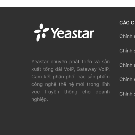
PRI VoIP Gate
PRI VoIP Gat
CÁC C
BRI VoIP Gate
Chính 
LIÊN HỆ
Chính 
TIN TỨC
Yeastar chuyên phát triển và sản
Chính 
xuất tổng đài VoIP, Gateway VoIP.
HƯỚNG DẪN
Cam kết phân phối các sản phẩm
Chính 
công nghệ thế hệ mới trong lĩnh
vực truyền thông cho doanh
Chính 
nghiệp.