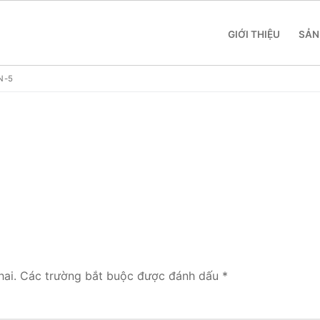
GIỚI THIỆU
SẢN
N-5
 SME
 Yeastar S412
 Yeastar S20
ai.
Các trường bắt buộc được đánh dấu
*
 Yeastar S50
 Yeastar S100