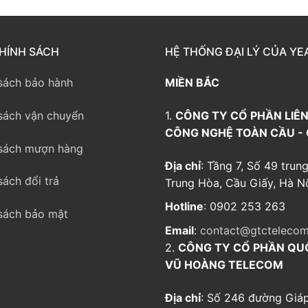
way TE100
eway TE200
HÍNH SÁCH
HỆ THỐNG ĐẠI LÝ CỦA YE
way
sách bảo hành
MIỀN BẮC
sách vận chuyển
1.
CÔNG TY CỔ PHẦN LIÊN
CÔNG NGHỆ TOÀN CẦU -
sách mượn hàng
Địa chỉ
: Tầng 7, Số 49 trung
sách đổi trả
Trung Hòa, Cầu Giấy, Hà Nộ
Hotline
: 0902 253 263
sách bảo mật
Email
:
contact@gtctelecom
2.
CÔNG TY CỔ PHẦN QU
VŨ HOÀNG TELECOM
Địa chỉ
: Số 246 đường Giáp