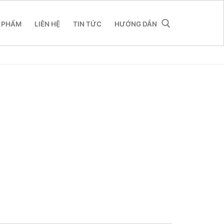
 PHẨM
LIÊN HỆ
TIN TỨC
HƯỚNG DẪN