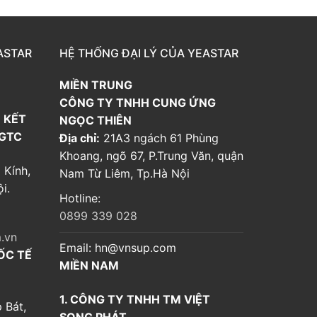
ASTAR
HỆ THỐNG ĐẠI LÝ CỦA YEASTAR
MIỀN TRUNG
CÔNG TY TNHH CUNG ỨNG
 KẾT
NGỌC THIÊN
 GTC
Địa chỉ:
21A3 ngách 61 Phùng
Khoang, ngõ 67, P.Trung Văn, quận
 Kính,
Nam Từ Liêm, Tp.Hà Nội
i.
Hotline:
0899 339 028
.vn
Email:
hn@vnsup.com
ỐC TẾ
MIỀN NAM
1. CÔNG TY TNHH TM VIỆT
 Bát,
SONG PHÁT