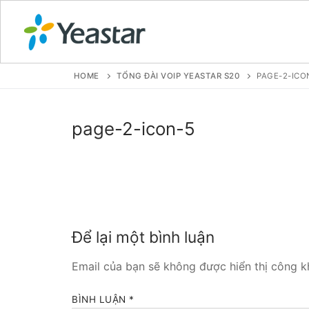
HOME
TỔNG ĐÀI VOIP YEASTAR S20
PAGE-2-ICO
GIỚI THIỆU
page-2-icon-5
SẢN PHẨM
VOIP PBX FOR
Tổng đài VoIP
Để lại một bình luận
Tổng đài VoIP
Email của bạn sẽ không được hiển thị công kh
Tổng đài VoIP
BÌNH LUẬN
*
Tổng đài VoIP