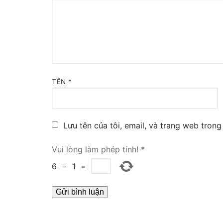
Tổng đài VoIP
HOSTED PHO
Tổng đài Yeas
IPPBX FOR LA
TÊN
*
Tổng đài Yeas
VOIP GATEWA
Lưu tên của tôi, email, và trang web trong 
FXS VoIP Gat
Vui lòng làm phép tính!
*
6
−
1
=
FXO VoIP Gat
VoIP GSM / 3G
E1 / T1 / PRI 